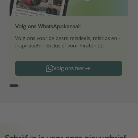
Volg ons WhatsAppkanaal!
Download onze app
Volg ons voor de beste reisdeals, reistips en -
Wees als eerste op de hoogte van de beste
inspiratie!✨ - Exclusief voor Piraten 🏴‍☠️
reisaanbiedingen
Volg ons hier