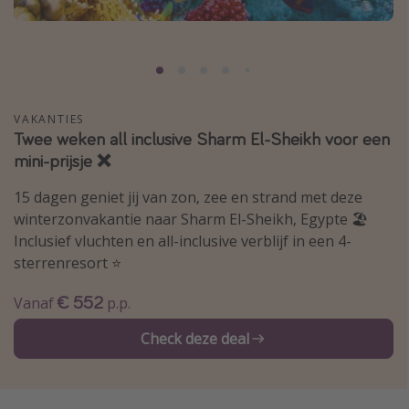
Thailand
Sardinie
Malta
Madeira
VAKANTIES
Twee weken all inclusive Sharm El-Sheikh voor een
Egypte
mini-prijsje ❌
Bali
15 dagen geniet jij van zon, zee en strand met deze
winterzonvakantie naar Sharm El-Sheikh, Egypte 🏖️
Type vakantie
Inclusief vluchten en all-inclusive verblijf in een 4-
Overzicht
sterrenresort ⭐️
Weekendje weg
€ 552
Vanaf
p.p.
Autoverhuur
Check deze deal
Vroegboeker
Groepsreizen
Vakantieparken