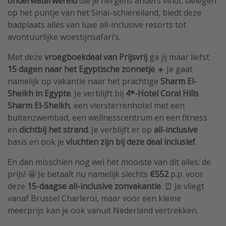
onderwaterwereld
die je nergens anders vindt. Gelegen
op het puntje van het Sinaï-schiereiland, biedt deze
badplaats alles van luxe all-inclusive resorts tot
avontuurlijke woestijnsafari’s.
Met deze
vroegboekdeal van Prijsvrij
ga jij maar liefst
15 dagen naar het Egyptische zonnetje
☀️ Je gaat
namelijk op vakantie naar het prachtige
Sharm El-
Sheikh in Egypte
. Je verblijft bij
4*-Hotel Coral Hills
Sharm El-Sheikh
, een viersterrenhotel met een
buitenzwembad, een wellnesscentrum en een fitness
en
dichtbij het strand
. Je verblijft er op
all-inclusive
basis en ook je
vluchten zijn bij deze deal inclusief
.
En dan misschien nog wel het mooiste van dit alles: de
prijs! 🤩 Je betaalt nu namelijk slechts
€552
p.p. voor
deze
15-daagse all-inclusive zonvakantie
. ⏰ Je vliegt
vanaf Brussel Charleroi, maar voor een kleine
meerprijs kan je ook vanuit Nederland vertrekken.