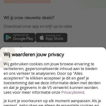
Wil jij onze nieuwste deals?
Download onze app en blijf up-to-date
VakantiePiraten maakt deel uit van de
HolidayPirates Group
Wij waarderen jouw privacy
Onze markten
Wij gebruiken cookies om jouw browse-ervaring te
verbeteren, gepersonaliseerde inhoud aan te bieden
PiratinViaggio
HolidayPirates
en ons verkeer te analyseren. Door op "Alles
WakacyjniPiraci
VoyagesPirates
accepteren" te klikken accepteer je dit en geef je
Ferienpiraten
Urlaubspiraten
toestemming dat we deze informatie delen met derden
Urlaubspiraten
ViajerosPiratas
en dat je gegevens in de VS verwerkt kunnen worden.
TravelPirates
Lees voor meer informatie onze
.
Privacybeleid
Onze groep
Je kunt je voorkeuren op elk moment aanpassen. Als je
HolidayPirates Group
weigert, gebruiken we alleen de essentiële cookies en