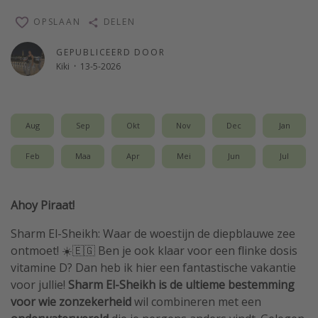
Single reizen
OPSLAAN
DELEN
Zonvakanties
GEPUBLICEERD DOOR
Rondreizen
Kiki
·
13-5-2026
Meer onderwerpen
Aug
Sep
Okt
Nov
Dec
Jan
Reisblog
Reiskalender
Feb
Maa
Apr
Mei
Jun
Jul
25 beste pretparken
Beste keukens ter wereld
Ahoy Piraat!
Center Parcs
Sharm El-Sheikh: Waar de woestijn de diepblauwe zee
Disneyland Parijs
ontmoet! ☀️🇪🇬 Ben je ook klaar voor een flinke dosis
vitamine D? Dan heb ik hier een fantastische vakantie
Strandvakantie in Italië
voor jullie!
Sharm El-Sheikh is de ultieme bestemming
Strandvakantie in Nederland
voor wie zonzekerheid
wil combineren met een
All inclusive vakantie in Griekenland