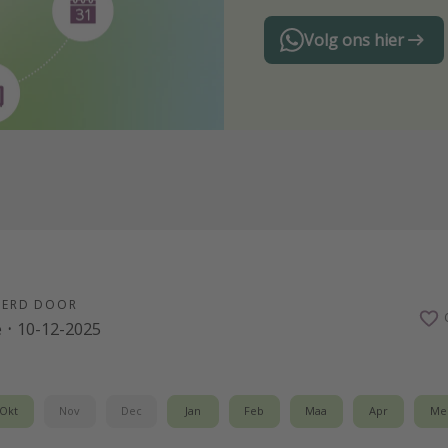
Volg ons hier
EERD DOOR
e
·
10-12-2025
Okt
Nov
Dec
Jan
Feb
Maa
Apr
Me