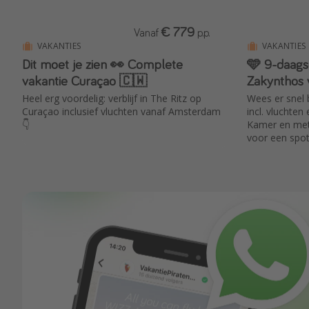
€ 779
Vanaf
p.p.
VAKANTIES
VAKANTIES
Dit moet je zien 👀 Complete
🩵 9-daags
vakantie Curaçao 🇨🇼
Zakynthos 
Heel erg voordelig: verblijf in The Ritz op
Wees er snel 
Curaçao inclusief vluchten vanaf Amsterdam
incl. vluchten 
👇
Kamer en met 
voor een spot
prachtige stra
groen landsch