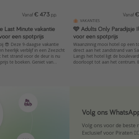
€ 473
€
Vanaf
p.p.
Vanaf
VAKANTIES
e Last Minute vakantie
🩵 Adults Only Paradijsje I
voor een spotprijs
voor een spotprijs
bij 😎 Deze 9-daagse vakantie
Waanzinnig mooi hotel op een t
en heerlijk verblijf in een Zeezicht
direct aan het zandstrand van Sa
het strand voor de deur is nu
Langs het hotel ligt de boulevard
prijs te boeken. Geniet van
doorloopt tot aan het centrum. 
nden, kristalheldere water en
€463 🌴 10 dagen = €528 😎 12 
ap!
🏝️ 15 dagen = €786 😱 Incl. vluc
Volg ons WhatsApp
Download onze ap
Volg ons voor de beste re
Wees als eerste op de h
Exclusief voor Piraten 🏴‍☠