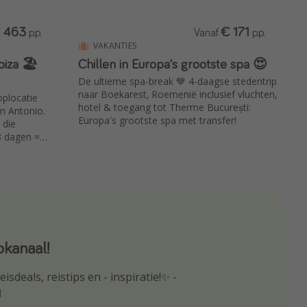
 463
€ 171
p.p.
Vanaf
p.p.
VAKANTIES
biza 🏖️
Chillen in Europa's grootste spa 😍
De ultieme spa-break 💙 4-daagse stedentrip
naar Boekarest, Roemenië inclusief vluchten,
oplocatie
hotel & toegang tot Therme București:
n Antonio.
Europa's grootste spa met transfer!
 die
8 dagen =
dagen = €571
hten
kanaal!
p
isdeals, reistips en - inspiratie!✨ -
oogte van de beste reisaanbiedingen
️