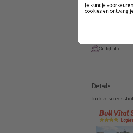
Je kunt je voorkeuren
cookies en ontvang j
Highlights
Goed beoordeeld 
Ontbijtinfo
Details
In deze screenshot