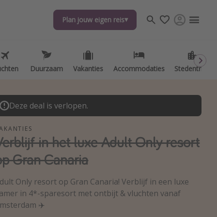
Plan jouw eigen reis
Plan jouw eigen reis
uchten
uchten
Duurzaam
Duurzaam
Vakanties
Vakanties
Accommodaties
Accommodaties
Stedentrips
Stedentrips
Deze deal is verlopen.
AKANTIES
Verblijf in het luxe Adult Only resort
op Gran Canaria
dult Only resort op Gran Canaria! Verblijf in een luxe
amer in 4*-sparesort met ontbijt & vluchten vanaf
msterdam ✈️