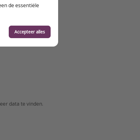
een de essentiële
Accepteer alles
centrum
eer data te vinden.