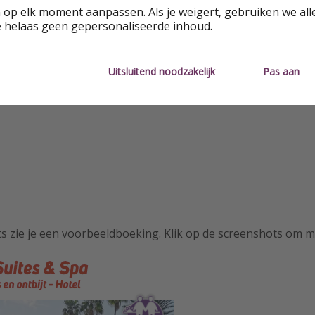
 op elk moment aanpassen. Als je weigert, gebruiken we all
e helaas geen gepersonaliseerde inhoud.
Uitsluitend noodzakelijk
Pas aan
hotel
Adults Only
Wellness
s zie je een voorbeeldboeking. Klik op de screenshots om m