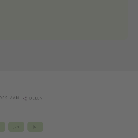
OPSLAAN
DELEN
i
Jun
Jul