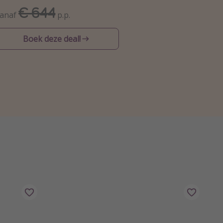
€ 644
anaf
p.p.
Boek deze deal!