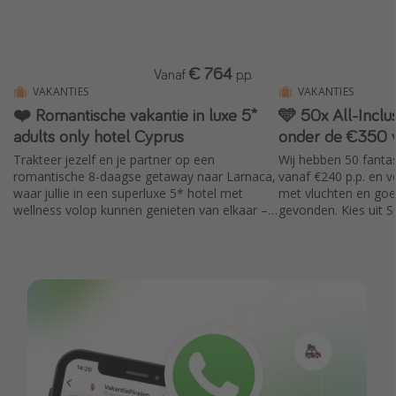
€ 764
Vanaf
p.p.
VAKANTIES
VAKANTIES
❤️ Romantische vakantie in luxe 5*
🩵 50x All-Inclu
adults only hotel Cyprus
onder de €350 
Trakteer jezelf en je partner op een
Wij hebben 50 fantast
romantische 8-daagse getaway naar Larnaca,
vanaf €240 p.p. en 
waar jullie in een superluxe 5* hotel met
met vluchten en goed
wellness volop kunnen genieten van elkaar –
gevonden. Kies uit Sp
inclusief vlucht vanaf Amsterdam en verblijf in
Griekenland, Portuga
een Deluxe Kamer met balkon en ontbijt
Alle deals zijn tot €3