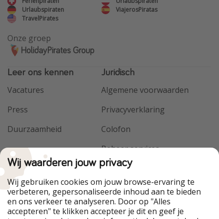
Ferienpiraten
Urlaubspiraten
Urlaubspiraten
ViajerosPiratas
TravelPirates
Onze groep
HolidayPirates Group
Leer ons kennen
Juridisch
Vacatures
Algemene voorwaarden
Press
Privacyverklaring
Duurzaamheid
Colofon
Beheer services
Wij waarderen jouw privacy
Wij gebruiken cookies om jouw browse-ervaring te
verbeteren, gepersonaliseerde inhoud aan te bieden
en ons verkeer te analyseren. Door op "Alles
accepteren" te klikken accepteer je dit en geef je