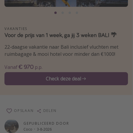
Thailand
Sardinie
Malta
VAKANTIES
Voor de prijs van 1 week, ga jij 3 weken BALI 🌴
Madeira
Egypte
22-daagse vakantie naar Bali inclusief vluchten met
ruimbagage & mooi hotel voor minder dan €1000!
Bali
€ 970
Vanaf
p.p.
Type vakantie
Check deze deal
Overzicht
Weekendje weg
Autoverhuur
OPSLAAN
DELEN
Vroegboeker
Groepsreizen
GEPUBLICEERD DOOR
Coco
·
3-8-2026
Vakantieparken