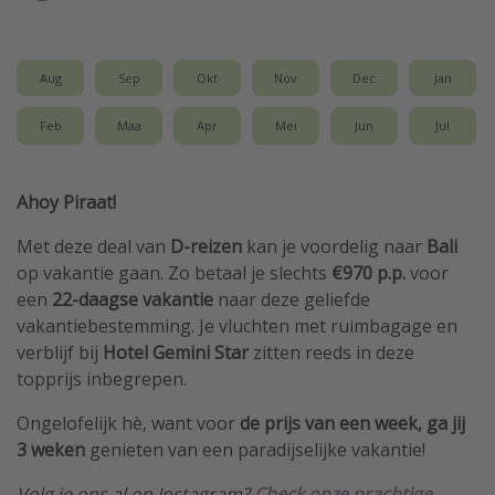
Single reizen
Zonvakanties
Aug
Sep
Okt
Nov
Dec
Jan
Rondreizen
Feb
Maa
Apr
Mei
Jun
Jul
Meer onderwerpen
Ahoy Piraat!
Reisblog
Reiskalender
Met deze deal van
D-reizen
kan je voordelig naar
Bali
op vakantie gaan. Zo betaal je slechts
€970 p.p.
voor
25 beste pretparken
een
22-daagse vakantie
naar deze geliefde
Beste keukens ter wereld
vakantiebestemming. Je vluchten met ruimbagage en
Center Parcs
verblijf bij
Hotel Gemini Star
zitten reeds in deze
topprijs inbegrepen.
Disneyland Parijs
Strandvakantie in Italië
Ongelofelijk hè, want voor
de prijs van een week, ga jij
3 weken
genieten van een paradijselijke vakantie!
Strandvakantie in Nederland
All inclusive vakantie in Griekenland
Volg je ons al op Instagram?
Check onze prachtige