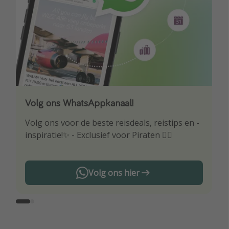
Volg ons WhatsAppkanaal!
Download onze app
Volg ons voor de beste reisdeals, reistips en -
Wees als eerste op de hoogte van de beste
inspiratie!✨ - Exclusief voor Piraten 🏴‍☠️
reisaanbiedingen
Volg ons hier