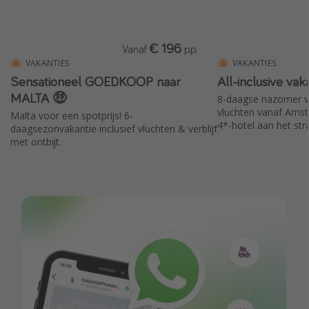
€ 196
Vanaf
p.p.
VAKANTIES
VAKANTIES
Sensationeel GOEDKOOP naar
All-inclusive vaka
MALTA 🤑
8-daagse nazomer vak
vluchten vanaf Amst
Malta voor een spotprijs! 6-
4*-hotel aan het str
daagsezonvakantie inclusief vluchten & verblijf
met ontbijt.