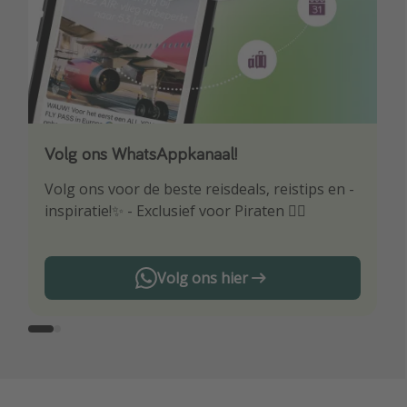
Volg ons WhatsAppkanaal!
Download onze app
Volg ons voor de beste reisdeals, reistips en -
Wees als eerste op de hoogte van de beste
inspiratie!✨ - Exclusief voor Piraten 🏴‍☠️
reisaanbiedingen
Volg ons hier