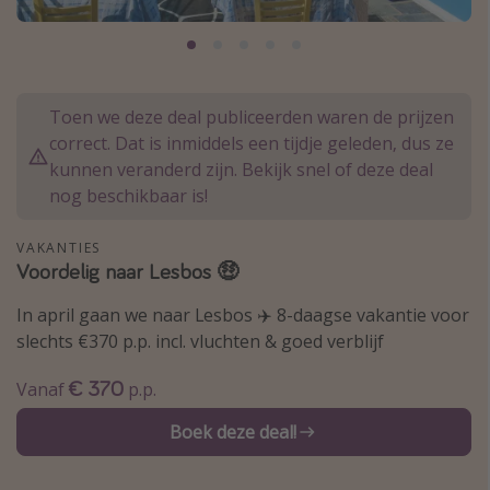
Thailand
Sardinie
Malta
Toen we deze deal publiceerden waren de prijzen
Madeira
correct. Dat is inmiddels een tijdje geleden, dus ze
Egypte
kunnen veranderd zijn. Bekijk snel of deze deal
nog beschikbaar is!
Bali
VAKANTIES
Type vakantie
Voordelig naar Lesbos 🤑
Overzicht
In april gaan we naar Lesbos ✈️ 8-daagse vakantie voor
slechts €370 p.p. incl. vluchten & goed verblijf
Weekendje weg
Autoverhuur
€ 370
Vanaf
p.p.
Vroegboeker
Boek deze deal!
Groepsreizen
Vakantieparken