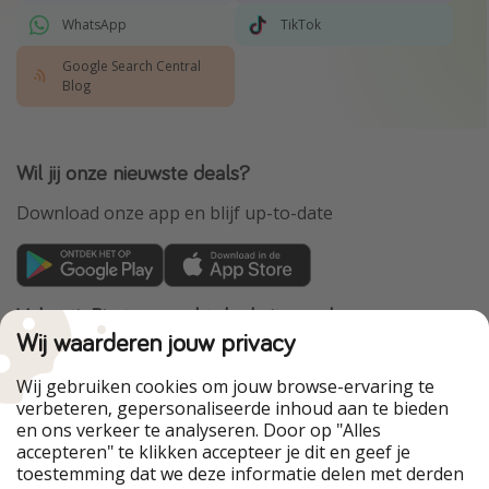
WhatsApp
TikTok
Google Search Central
Blog
Wil jij onze nieuwste deals?
Download onze app en blijf up-to-date
VakantiePiraten maakt deel uit van de
HolidayPirates Group
Wij waarderen jouw privacy
Onze markten
Wij gebruiken cookies om jouw browse-ervaring te
verbeteren, gepersonaliseerde inhoud aan te bieden
PiratinViaggio
HolidayPirates
en ons verkeer te analyseren. Door op "Alles
WakacyjniPiraci
VoyagesPirates
accepteren" te klikken accepteer je dit en geef je
Ferienpiraten
Urlaubspiraten
toestemming dat we deze informatie delen met derden
Urlaubspiraten
ViajerosPiratas