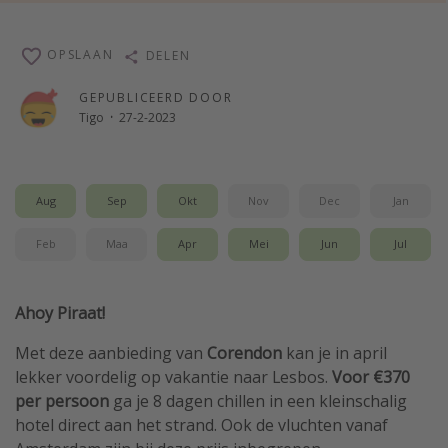
Single reizen
OPSLAAN
DELEN
Zonvakanties
Rondreizen
GEPUBLICEERD DOOR
Tigo
·
27-2-2023
Meer onderwerpen
Reisblog
Aug
Sep
Okt
Nov
Dec
Jan
Reiskalender
Feb
Maa
Apr
Mei
Jun
Jul
25 beste pretparken
Beste keukens ter wereld
Ahoy Piraat!
Center Parcs
Disneyland Parijs
Met deze aanbieding van
Corendon
kan je in april
lekker voordelig op vakantie naar Lesbos.
Voor €370
Strandvakantie in Italië
per persoon
ga je 8 dagen chillen in een kleinschalig
Strandvakantie in Nederland
hotel direct aan het strand. Ook de vluchten vanaf
All inclusive vakantie in Griekenland