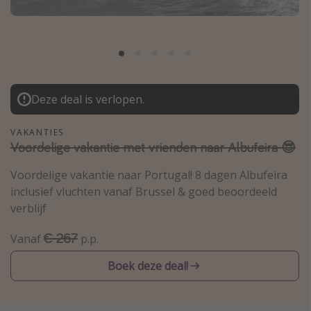
Thailand
Sardinie
Malta
Madeira
Deze deal is verlopen.
Egypte
Bali
VAKANTIES
Voordelige vakantie met vrienden naar Albufeira 😎
Type vakantie
Voordelige vakantie naar Portugal! 8 dagen Albufeira
inclusief vluchten vanaf Brussel & goed beoordeeld
Overzicht
verblijf
Weekendje weg
€ 267
Vanaf
p.p.
Autoverhuur
Vroegboeker
Boek deze deal!
Groepsreizen
Vakantieparken