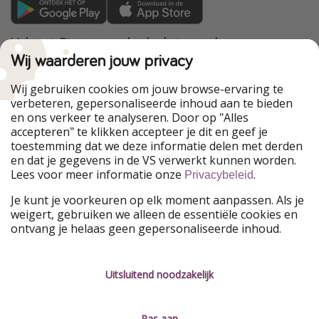
VakantiePiraten maakt deel uit van de
HolidayPirates Group
Wij waarderen jouw privacy
Onze markten
Wij gebruiken cookies om jouw browse-ervaring te
verbeteren, gepersonaliseerde inhoud aan te bieden
PiratinViaggio
HolidayPirates
en ons verkeer te analyseren. Door op "Alles
WakacyjniPiraci
VoyagesPirates
accepteren" te klikken accepteer je dit en geef je
Ferienpiraten
Urlaubspiraten
toestemming dat we deze informatie delen met derden
Urlaubspiraten
ViajerosPiratas
en dat je gegevens in de VS verwerkt kunnen worden.
TravelPirates
Lees voor meer informatie onze
.
Privacybeleid
Onze groep
Je kunt je voorkeuren op elk moment aanpassen. Als je
HolidayPirates Group
weigert, gebruiken we alleen de essentiële cookies en
ontvang je helaas geen gepersonaliseerde inhoud.
Leer ons kennen
Juridisch
Vacatures
Algemene voorwaarden
Uitsluitend noodzakelijk
Press
Privacyverklaring
Pas aan