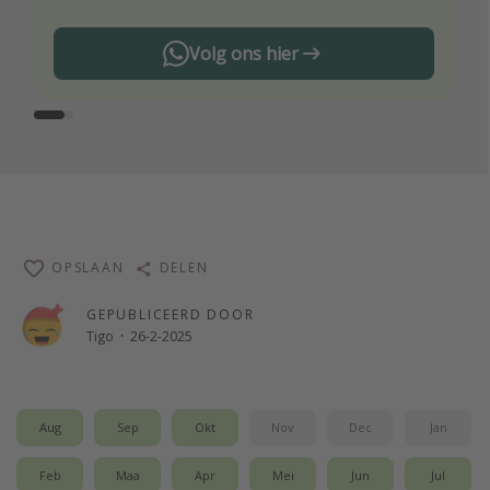
Volg ons hier
OPSLAAN
DELEN
GEPUBLICEERD DOOR
Tigo
·
26-2-2025
Aug
Sep
Okt
Nov
Dec
Jan
Feb
Maa
Apr
Mei
Jun
Jul