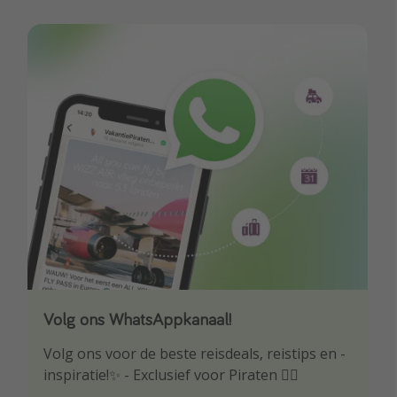
Volg ons WhatsAppkanaal!
Download onze app
Volg ons voor de beste reisdeals, reistips en -
Wees als eerste op de hoogte van de beste
inspiratie!✨ - Exclusief voor Piraten 🏴‍☠️
reisaanbiedingen