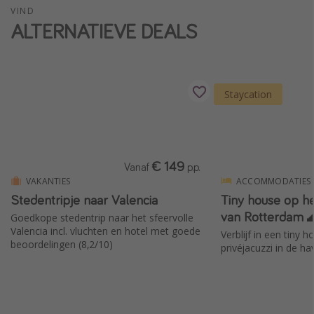
VIND
Single reizen
ALTERNATIEVE DEALS
Zonvakanties
Rondreizen
Staycation
Meer onderwerpen
Reisblog
Reiskalender
€ 149
Vanaf
p.p.
25 beste pretparken
VAKANTIES
ACCOMMODATIES
Stedentripje naar Valencia
Tiny house op he
Beste keukens ter wereld
van Rotterdam 
Goedkope stedentrip naar het sfeervolle
Center Parcs
Valencia incl. vluchten en hotel met goede
Verblijf in een tiny
Disneyland Parijs
beoordelingen (8,2/10)
privéjacuzzi in de h
Strandvakantie in Italië
Strandvakantie in Nederland
All inclusive vakantie in Griekenland