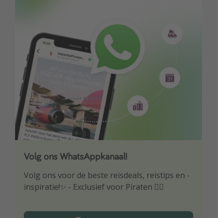
Volg ons WhatsAppkanaal!
Download onze app
Volg ons voor de beste reisdeals, reistips en -
Wees als eerste op de hoogte van de beste
inspiratie!✨ - Exclusief voor Piraten 🏴‍☠️
reisaanbiedingen