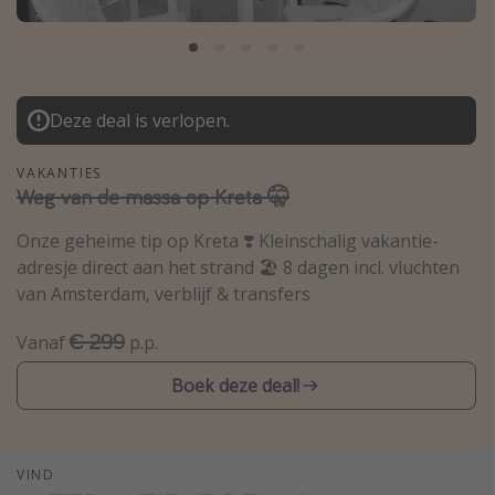
Thailand
Sardinie
Malta
Deze deal is verlopen.
Madeira
Egypte
VAKANTIES
Weg van de massa op Kreta 🤫
Bali
Onze geheime tip op Kreta ❣️ Kleinschalig vakantie-
adresje direct aan het strand 🏖️ 8 dagen incl. vluchten
Type vakantie
van Amsterdam, verblijf & transfers
Overzicht
€ 299
Vanaf
p.p.
Weekendje weg
Autoverhuur
Boek deze deal!
Vroegboeker
Groepsreizen
VIND
Vakantieparken