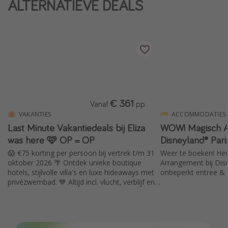
ALTERNATIEVE DEALS
Single reizen
Zonvakanties
Rondreizen
Meer onderwerpen
Reisblog
€ 361
Vanaf
p.p.
Reiskalender
VAKANTIES
ACCOMMODATIES
Last Minute Vakantiedeals bij Eliza
WOW! Magisch A
25 beste pretparken
was here 🩷 OP = OP
Disneyland® Pari
Beste keukens ter wereld
😱 €75 korting per persoon bij vertrek t/m 31
Weer te boeken! Hee
Center Parcs
oktober 2026 🌴 Ontdek unieke boutique
Arrangement bij Disn
hotels, stijlvolle villa's en luxe hideaways met
onbeperkt entree & o
Disneyland Parijs
privézwembad. 💙 Altijd incl. vlucht, verblijf en
huurauto. Jij kiest en Eliza was here regelt de
Strandvakantie in Italië
rest.
Strandvakantie in Nederland
All inclusive vakantie in Griekenland