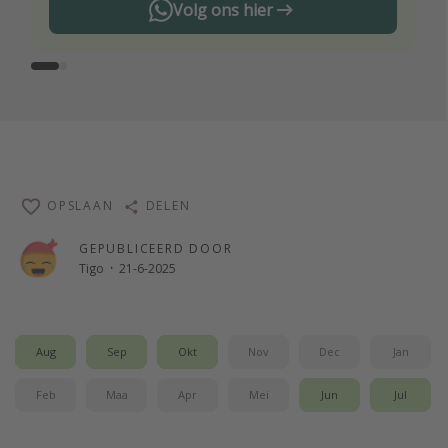
Volg ons hier
OPSLAAN
DELEN
GEPUBLICEERD DOOR
Tigo
·
21-6-2025
Aug
Sep
Okt
Nov
Dec
Jan
Feb
Maa
Apr
Mei
Jun
Jul