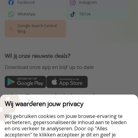
Facebook
Instagram
WhatsApp
TikTok
Google Search Central
Blog
Wil jij onze nieuwste deals?
Download onze app en blijf up-to-date
VakantiePiraten maakt deel uit van de
HolidayPirates Group
Wij waarderen jouw privacy
Onze markten
Wij gebruiken cookies om jouw browse-ervaring te
verbeteren, gepersonaliseerde inhoud aan te bieden
PiratinViaggio
HolidayPirates
en ons verkeer te analyseren. Door op "Alles
WakacyjniPiraci
VoyagesPirates
accepteren" te klikken accepteer je dit en geef je
Ferienpiraten
Urlaubspiraten