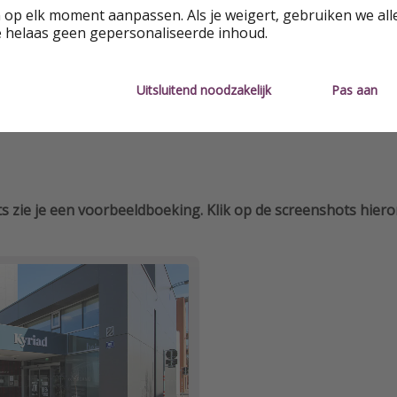
Vluchten inbegrepen
Goed beoo
 op elk moment aanpassen. Als je weigert, gebruiken we all
e helaas geen gepersonaliseerde inhoud.
Ontbijtinfo
Uitsluitend noodzakelijk
Pas aan
s zie je een voorbeeldboeking. Klik op de screenshots hie