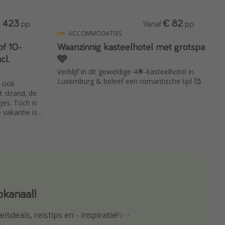
 423
€ 82
p.p.
Vanaf
p.p.
ACCOMMODATIES
of 10-
Waanzinnig kasteelhotel met grotspa
cl.
🩵
Verblijf in dit geweldige 4🌟-kasteelhotel in
Luxemburg & beleef een romantische tijd 🥰
r ook
et strand, de
jes. Toch is
 vakantie is
d en inclusief
kanaal!
p
isdeals, reistips en - inspiratie!✨ -
oogte van de beste reisaanbiedingen