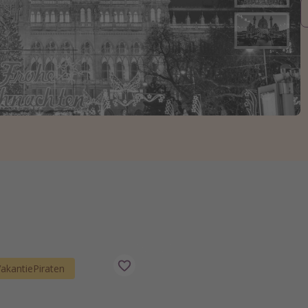
 VakantiePiraten