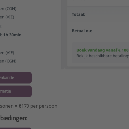
akantie
rmatie
ersonen = €179 per persoon
biedingen: