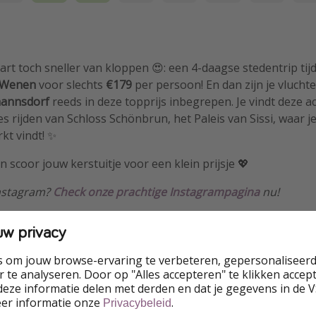
hart toch sneller van kloppen 😍: een 4-daagse stedentrip ti
 Wenen
voor slechts
€179
per persoon! En dan zijn je vluchten
mannsdorf
reeds in deze topprijs inbegrepen. Je vindt deze
es rijden van Schloss Schönbrun, het Paleis van Sissi, waar 
kt vindt! ✨
 scoor jouw kerstuitje voor een klein prijsje 💖
Instagram?
Check onze prachtige Instagrampagina
nu!
uw privacy
s om jouw browse-ervaring te verbeteren, gepersonaliseerd
 te analyseren. Door op "Alles accepteren" te klikken accepte
eze informatie delen met derden en dat je gegevens in de 
eer informatie onze
.
Privacybeleid