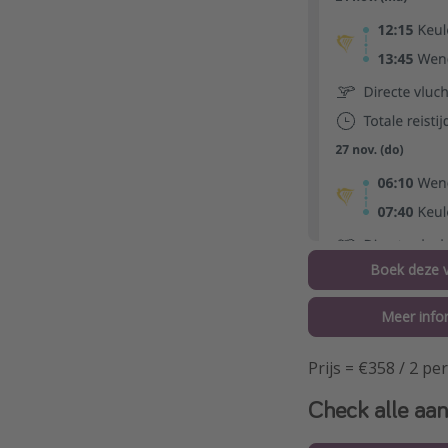
Boek deze v
Meer info
Prijs = €358 / 2 p
Check alle aan