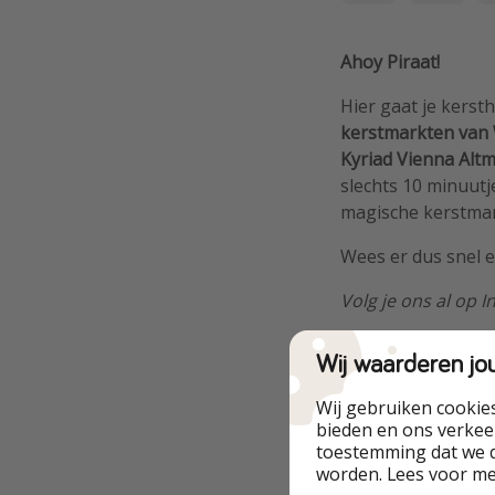
Ahoy Piraat!
Hier gaat je kerst
kerstmarkten van
Kyriad Vienna Alt
slechts 10 minuutj
magische kerstmar
Wees er dus snel en
Volg je ons al op 
Wij waarderen jo
Wij gebruiken cookie
bieden en ons verkeer
Highlights
toestemming dat we d
worden. Lees voor m
Betrouwbare