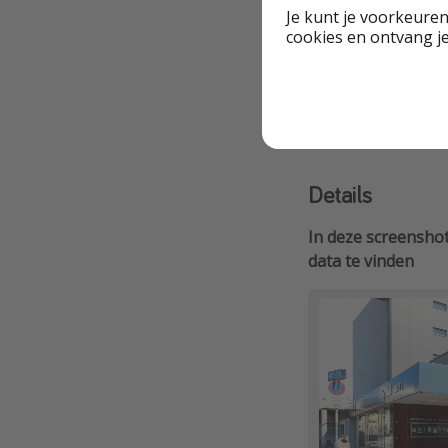
reisaanbieder
Je kunt je voorkeuren
cookies en ontvang j
Gratis Wifi
Details
In deze screenshot
data te vinden