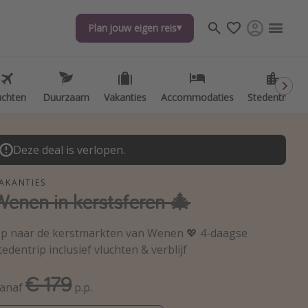
Plan jouw eigen reis
Plan jouw eigen reis
uchten
uchten
Duurzaam
Duurzaam
Vakanties
Vakanties
Accommodaties
Accommodaties
Stedentrips
Stedentrips
Deze deal is verlopen.
AKANTIES
Wenen in kerstsferen 🎄
p naar de kerstmarkten van Wenen 💖 4-daagse
tedentrip inclusief vluchten & verblijf
€ 179
anaf
p.p.