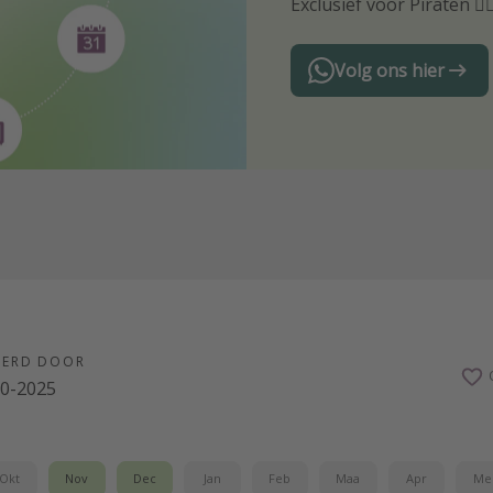
Exclusief voor Piraten 🏴‍☠
Volg ons hier
EERD DOOR
10-2025
Okt
Nov
Dec
Jan
Feb
Maa
Apr
Me