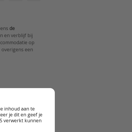
jdens
de
 en verblijf bij
 accommodatie op
je overigens een
e inhoud aan te
er je dit en geef je
VS verwerkt kunnen