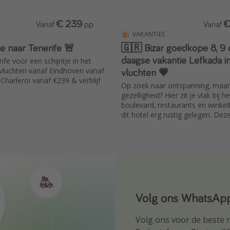
€ 239
€
Vanaf
p.p.
Vanaf
VAKANTIES
e naar Tenerife 🚨
🇬🇷 Bizar goedkope 8, 9 
daagse vakantie Lefkada in
fe voor een schijntje in het
vluchten 💗
. vluchten vanaf Eindhoven vanaf
Charleroi vanaf €239 & verblijf
Op zoek naar ontspanning, maa
gezelligheid? Hier zit je vlak bij h
boulevard, restaurants en winkelt
dit hotel erg rustig gelegen. Deze
nu tijdelijk supervoordelig geprijs
vluchten vanaf Schiphol.
Volg ons WhatsApp
Download onze ap
Volg ons voor de beste re
Wees als eerste op de h