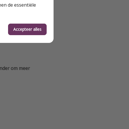
rdeeld hotel
een de essentiële
Accepteer alles
ronder om meer