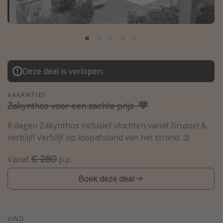
Thailand
Sardinie
Malta
Madeira
Deze deal is verlopen.
Egypte
Bali
VAKANTIES
Zakynthos voor een zachte prijs 💙
Type vakantie
8 dagen Zakynthos inclusief vluchten vanaf Brussel &
verblijf! Verblijf op loopafstand van het strand. ⛱️
Overzicht
Weekendje weg
€ 280
Vanaf
p.p.
Autoverhuur
Boek deze deal
Vroegboeker
Groepsreizen
Vakantieparken
VIND