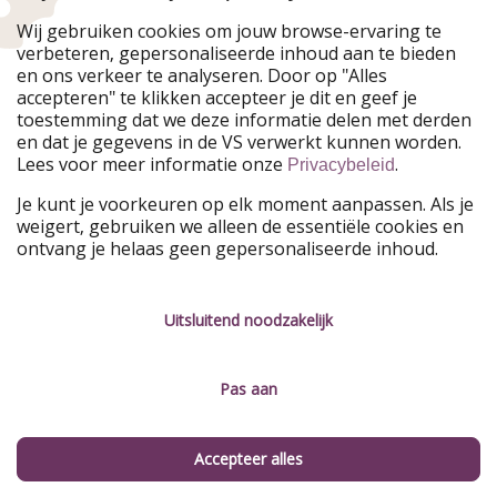
Onze markten
Wij gebruiken cookies om jouw browse-ervaring te
verbeteren, gepersonaliseerde inhoud aan te bieden
PiratinViaggio
HolidayPirates
en ons verkeer te analyseren. Door op "Alles
WakacyjniPiraci
VoyagesPirates
accepteren" te klikken accepteer je dit en geef je
Ferienpiraten
Urlaubspiraten
toestemming dat we deze informatie delen met derden
Urlaubspiraten
ViajerosPiratas
en dat je gegevens in de VS verwerkt kunnen worden.
TravelPirates
Lees voor meer informatie onze
.
Privacybeleid
Onze groep
Je kunt je voorkeuren op elk moment aanpassen. Als je
HolidayPirates Group
weigert, gebruiken we alleen de essentiële cookies en
ontvang je helaas geen gepersonaliseerde inhoud.
Leer ons kennen
Juridisch
Vacatures
Algemene voorwaarden
Uitsluitend noodzakelijk
Press
Privacyverklaring
Pas aan
Duurzaamheid
Colofon
Beheer services
Accepteer alles