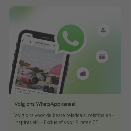
Volg ons WhatsAppkanaal!
Download onze app
Volg ons voor de beste reisdeals, reistips en -
Wees als eerste op de hoogte van de beste
inspiratie!✨ - Exclusief voor Piraten 🏴‍☠️
reisaanbiedingen