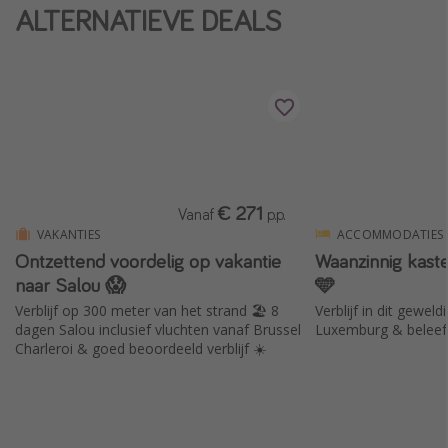
ALTERNATIEVE DEALS
Single reizen
Zonvakanties
Rondreizen
Meer onderwerpen
Reisblog
€ 271
Vanaf
p.p.
Reiskalender
VAKANTIES
ACCOMMODATIES
25 beste pretparken
Ontzettend voordelig op vakantie
Waanzinnig kast
naar Salou 😱
🩵
Beste keukens ter wereld
Verblijf op 300 meter van het strand 🏖️ 8
Verblijf in dit geweld
Center Parcs
dagen Salou inclusief vluchten vanaf Brussel
Luxemburg & beleef 
Disneyland Parijs
Charleroi & goed beoordeeld verblijf ☀️
Strandvakantie in Italië
Strandvakantie in Nederland
All inclusive vakantie in Griekenland