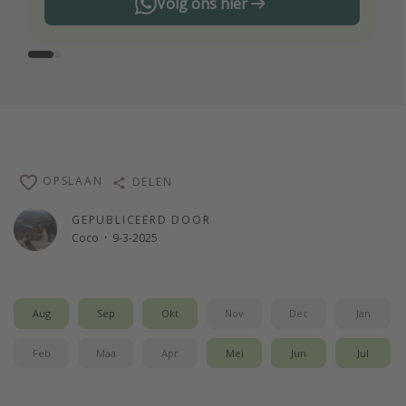
Volg ons hier
OPSLAAN
DELEN
GEPUBLICEERD DOOR
Coco
·
9-3-2025
Aug
Sep
Okt
Nov
Dec
Jan
Feb
Maa
Apr
Mei
Jun
Jul