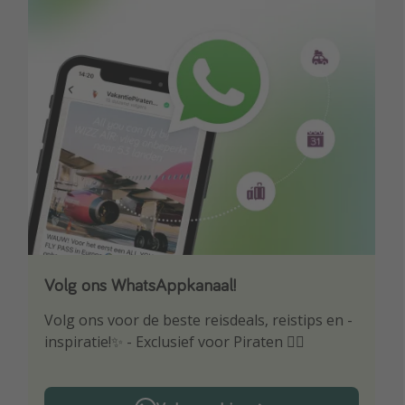
Volg ons WhatsAppkanaal!
Download onze app
Volg ons voor de beste reisdeals, reistips en -
Wees als eerste op de hoogte van de beste
inspiratie!✨ - Exclusief voor Piraten 🏴‍☠️
reisaanbiedingen