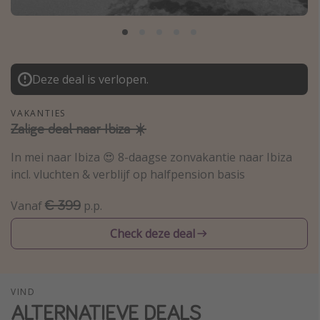
Thailand
Sardinie
Malta
Deze deal is verlopen.
Madeira
Egypte
VAKANTIES
Zalige deal naar Ibiza ☀️
Bali
In mei naar Ibiza 😍 8-daagse zonvakantie naar Ibiza
Type vakantie
incl. vluchten & verblijf op halfpension basis
Overzicht
€ 399
Vanaf
p.p.
Weekendje weg
Check deze deal
Autoverhuur
Vroegboeker
Groepsreizen
VIND
ALTERNATIEVE DEALS
Vakantieparken