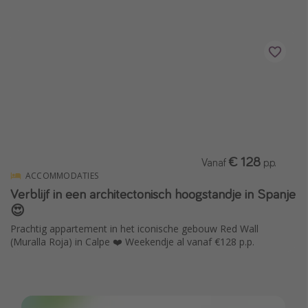
Single reizen
Zonvakanties
Rondreizen
Meer onderwerpen
Reisblog
Reiskalender
€ 128
Vanaf
p.p.
25 beste pretparken
ACCOMMODATIES
Verblijf in een architectonisch hoogstandje in Spanje
Beste keukens ter wereld
😍
Center Parcs
Prachtig appartement in het iconische gebouw Red Wall
Disneyland Parijs
(Muralla Roja) in Calpe ❤️ Weekendje al vanaf €128 p.p.
Strandvakantie in Italië
Strandvakantie in Nederland
All inclusive vakantie in Griekenland