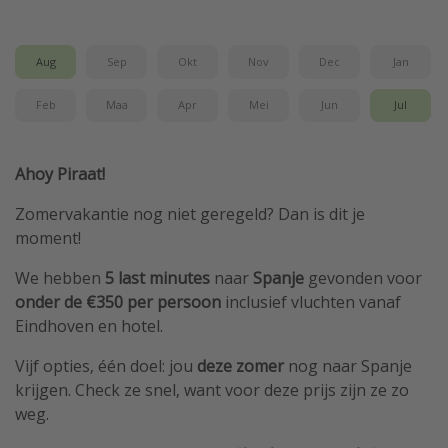
Single reizen
Zonvakanties
Aug
Sep
Okt
Nov
Dec
Jan
Rondreizen
Feb
Maa
Apr
Mei
Jun
Jul
Meer onderwerpen
Ahoy Piraat!
Reisblog
Zomervakantie nog niet geregeld? Dan is dit je
Reiskalender
moment!
25 beste pretparken
We hebben
5 last minutes
naar
Spanje
gevonden voor
Beste keukens ter wereld
onder de €350 per persoon
inclusief vluchten vanaf
Center Parcs
Eindhoven en hotel.
Disneyland Parijs
Vijf opties, één doel: jou
deze zomer
nog naar Spanje
Strandvakantie in Italië
krijgen. Check ze snel, want voor deze prijs zijn ze zo
Strandvakantie in Nederland
weg.
All inclusive vakantie in Griekenland