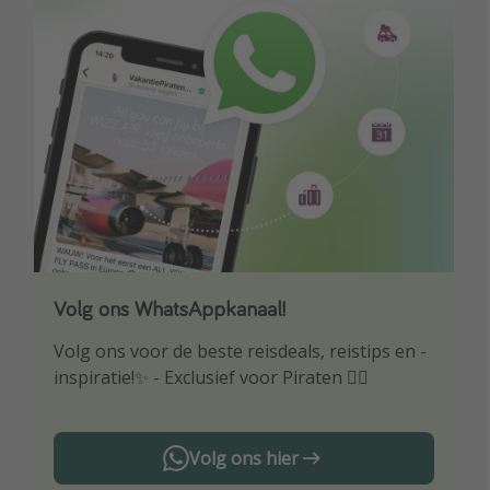
Volg ons WhatsAppkanaal!
Download onze app
Volg ons voor de beste reisdeals, reistips en -
Wees als eerste op de hoogte van de beste
inspiratie!✨ - Exclusief voor Piraten 🏴‍☠️
reisaanbiedingen
Volg ons hier