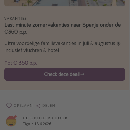
Thailand
Sardinie
VAKANTIES
Last minute zomervakanties naar Spanje onder de
Malta
€350 p.p.
Madeira
Ultra voordelige familievakanties in juli & augustus ☀️
Egypte
inclusief vluchten & hotel
Bali
€ 350
Tot
p.p.
Type vakantie
Check deze deal!
Overzicht
Weekendje weg
Autoverhuur
OPSLAAN
DELEN
Vroegboeker
GEPUBLICEERD DOOR
Groepsreizen
Tigo
·
18-6-2026
Vakantieparken