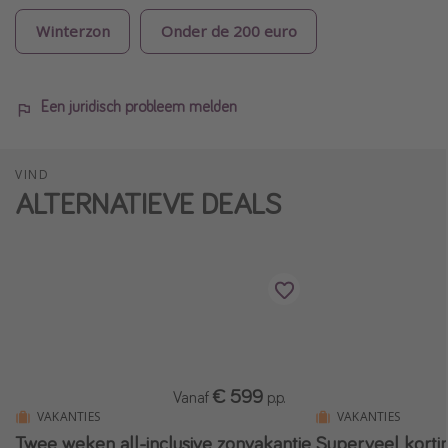
Winterzon
Onder de 200 euro
Een juridisch probleem melden
VIND
ALTERNATIEVE DEALS
€ 599
Vanaf
p.p.
VAKANTIES
VAKANTIES
Twee weken all-inclusive zonvakantie
Superveel kortin