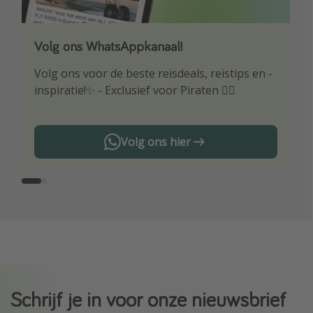
Volg ons WhatsAppkanaal!
Download onze app
Volg ons voor de beste reisdeals, reistips en -
Wees als eerste op de hoogte van de beste
inspiratie!✨ - Exclusief voor Piraten 🏴‍☠️
reisaanbiedingen
Volg ons hier
Schrijf je in voor onze nieuwsbrief