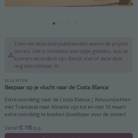
Thailand
Sardinie
Malta
Madeira
Toen we deze deal publiceerden waren de prijzen
Egypte
correct. Dat is inmiddels een tijdje geleden, dus ze
Bali
kunnen veranderd zijn. Bekijk snel of deze deal
nog beschikbaar is!
Type vakantie
VLUCHTEN
Bespaar op je vlucht naar de Costa Blanca
Overzicht
Weekendje weg
Extra voordelig naar de Costa Blanca | Retourvluchten
Autoverhuur
met Transavia naar Alicante zijn tot en met 10 maart
extra voordelig te boeken (boekbaar voor de zomer)
Vroegboeker
Groepsreizen
€ 116
Vanaf
p.p.
Vakantieparken