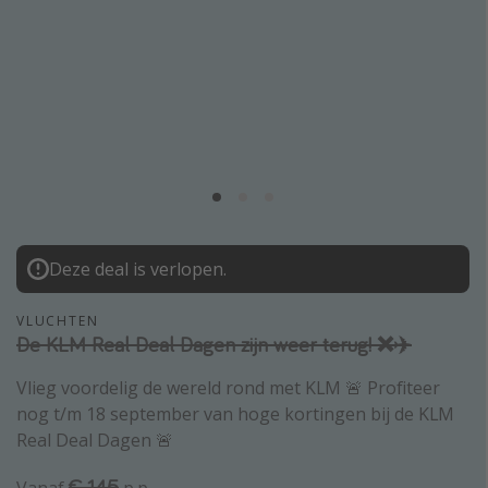
Thailand
Sardinie
Malta
Madeira
Egypte
Bali
Type vakantie
Deze deal is verlopen.
Overzicht
VLUCHTEN
Weekendje weg
De KLM Real Deal Dagen zijn weer terug! ❌✈️
Autoverhuur
Vlieg voordelig de wereld rond met KLM 🚨 Profiteer
Vroegboeker
nog t/m 18 september van hoge kortingen bij de KLM
Real Deal Dagen 🚨
Groepsreizen
Vakantieparken
€ 145