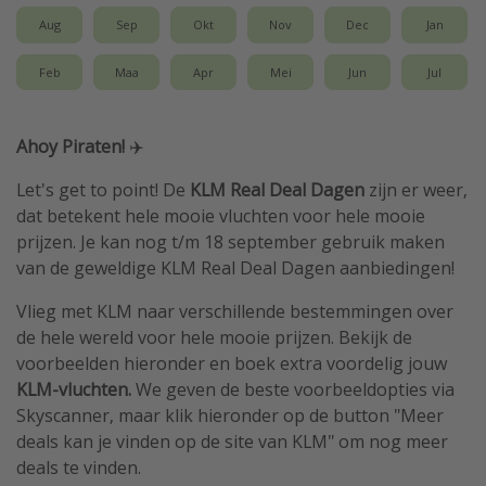
Aug
Sep
Okt
Nov
Dec
Jan
Feb
Maa
Apr
Mei
Jun
Jul
Ahoy Piraten!
✈️
Let's get to point! De
KLM Real Deal Dagen
zijn er weer,
dat betekent hele mooie vluchten voor hele mooie
prijzen. Je kan nog t/m 18 september gebruik maken
van de geweldige KLM Real Deal Dagen aanbiedingen!
Vlieg met KLM naar verschillende bestemmingen over
de hele wereld voor hele mooie prijzen. Bekijk de
voorbeelden hieronder en boek extra voordelig jouw
KLM-vluchten.
We geven de beste voorbeeldopties via
Skyscanner, maar klik hieronder op de button "Meer
deals kan je vinden op de site van KLM" om nog meer
deals te vinden.