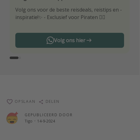
Volg ons voor de beste reisdeals, reistips en -
Wees als eerste op de hoogte van de beste
inspiratie!✨ - Exclusief voor Piraten 🏴‍☠️
reisaanbiedingen
Volg ons hier
OPSLAAN
DELEN
GEPUBLICEERD DOOR
Tigo
·
14-9-2024