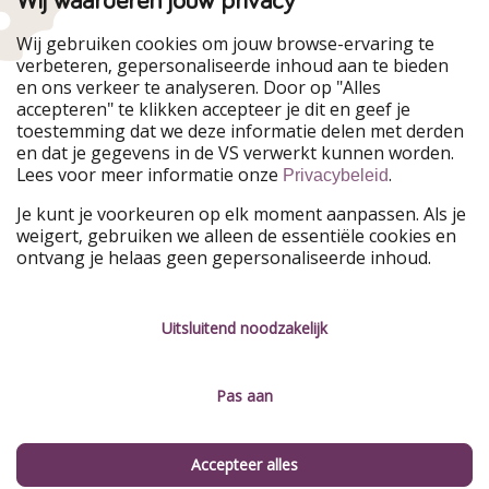
Onze markten
Wij gebruiken cookies om jouw browse-ervaring te
verbeteren, gepersonaliseerde inhoud aan te bieden
PiratinViaggio
HolidayPirates
en ons verkeer te analyseren. Door op "Alles
WakacyjniPiraci
VoyagesPirates
accepteren" te klikken accepteer je dit en geef je
Ferienpiraten
Urlaubspiraten
toestemming dat we deze informatie delen met derden
Urlaubspiraten
ViajerosPiratas
en dat je gegevens in de VS verwerkt kunnen worden.
TravelPirates
Lees voor meer informatie onze
.
Privacybeleid
Onze groep
Je kunt je voorkeuren op elk moment aanpassen. Als je
HolidayPirates Group
weigert, gebruiken we alleen de essentiële cookies en
ontvang je helaas geen gepersonaliseerde inhoud.
Leer ons kennen
Juridisch
Vacatures
Algemene voorwaarden
Uitsluitend noodzakelijk
Press
Privacyverklaring
Pas aan
Duurzaamheid
Colofon
Beheer services
Accepteer alles