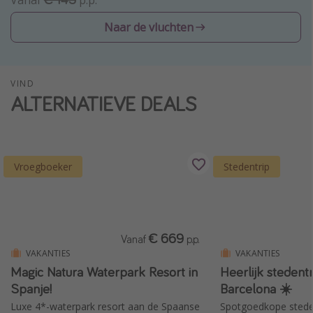
Vanaf
p.p.
Single reizen
Naar de vluchten
Zonvakanties
Rondreizen
VIND
ALTERNATIEVE DEALS
Meer onderwerpen
Reisblog
Reiskalender
Vroegboeker
Stedentrip
25 beste pretparken
Beste keukens ter wereld
Center Parcs
€ 669
Vanaf
p.p.
Disneyland Parijs
VAKANTIES
VAKANTIES
Strandvakantie in Italië
Magic Natura Waterpark Resort in
Heerlijk stedentr
Spanje!
Barcelona ☀️
Strandvakantie in Nederland
Luxe 4*-waterpark resort aan de Spaanse
Spotgoedkope steden
All inclusive vakantie in Griekenland