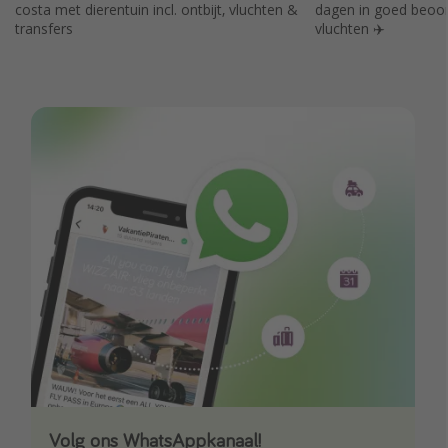
costa met dierentuin incl. ontbijt, vluchten &
dagen in goed beoord
transfers
vluchten ✈️
Volg ons WhatsAppkanaal!
Download onze app