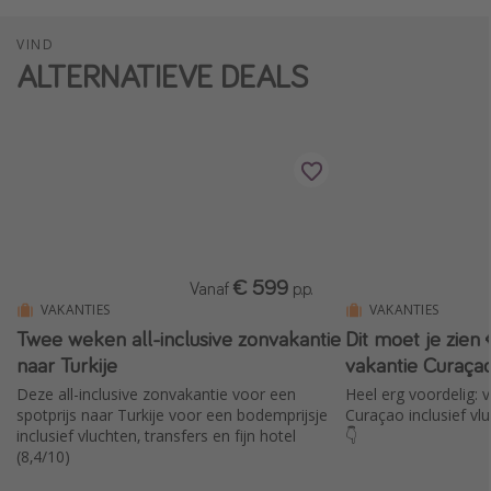
VIND
ALTERNATIEVE DEALS
€ 599
Vanaf
p.p.
VAKANTIES
VAKANTIES
Twee weken all-inclusive zonvakantie
Dit moet je zie
naar Turkije
vakantie Curaça
Deze all-inclusive zonvakantie voor een
Heel erg voordelig: v
spotprijs naar Turkije voor een bodemprijsje
Curaçao inclusief v
inclusief vluchten, transfers en fijn hotel
👇
(8,4/10)