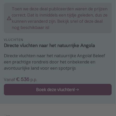
Single reizen
Toen we deze deal publiceerden waren de prijzen
correct. Dat is inmiddels een tijdje geleden, dus ze
Zonvakanties
kunnen veranderd zijn. Bekijk snel of deze deal
Rondreizen
nog beschikbaar is!
Meer onderwerpen
VLUCHTEN
Directe vluchten naar het natuurrijke Angola
Reisblog
Directe vluchten naar het natuurrijke Angola! Beleef
Reiskalender
een prachtige rondreis door het onbekende en
25 beste pretparken
avontuurlijke land voor een spotprijs
Beste keukens ter wereld
€ 536
Vanaf
p.p.
Center Parcs
Boek deze vluchten!
Disneyland Parijs
Strandvakantie in Italië
Strandvakantie in Nederland
All inclusive vakantie in Griekenland