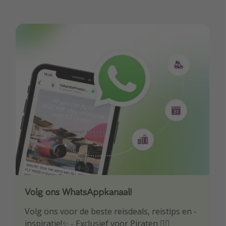
Volg ons WhatsAppkanaal!
Download onze app
Volg ons voor de beste reisdeals, reistips en -
Wees als eerste op de hoogte van de beste
inspiratie!✨ - Exclusief voor Piraten 🏴‍☠️
reisaanbiedingen