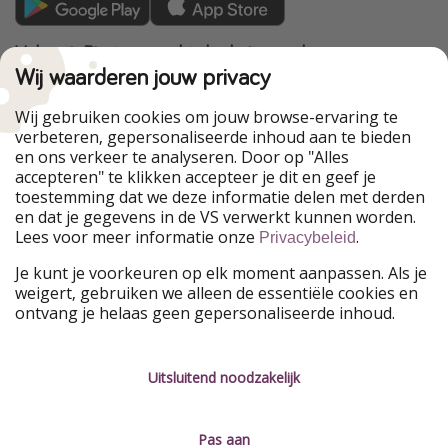
VakantiePiraten maakt deel uit van de
HolidayPirates Group
Wij waarderen jouw privacy
Onze markten
Wij gebruiken cookies om jouw browse-ervaring te
verbeteren, gepersonaliseerde inhoud aan te bieden
PiratinViaggio
HolidayPirates
en ons verkeer te analyseren. Door op "Alles
WakacyjniPiraci
VoyagesPirates
accepteren" te klikken accepteer je dit en geef je
Ferienpiraten
Urlaubspiraten
toestemming dat we deze informatie delen met derden
Urlaubspiraten
ViajerosPiratas
en dat je gegevens in de VS verwerkt kunnen worden.
TravelPirates
Lees voor meer informatie onze
.
Privacybeleid
Onze groep
Je kunt je voorkeuren op elk moment aanpassen. Als je
HolidayPirates Group
weigert, gebruiken we alleen de essentiële cookies en
ontvang je helaas geen gepersonaliseerde inhoud.
Leer ons kennen
Juridisch
Vacatures
Algemene voorwaarden
Uitsluitend noodzakelijk
Press
Privacyverklaring
Pas aan
Duurzaamheid
Colofon