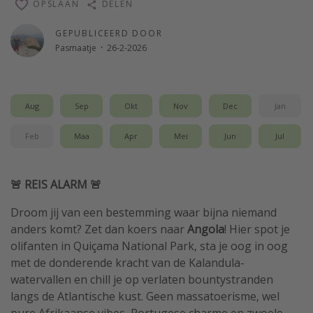
OPSLAAN
DELEN
GEPUBLICEERD DOOR
Pasmaatje
·
26-2-2026
Aug
Sep
Okt
Nov
Dec
Jan
Feb
Maa
Apr
Mei
Jun
Jul
🚨 REIS ALARM 🚨
Droom jij van een bestemming waar bijna niemand
anders komt? Zet dan koers naar
Angola
! Hier spot je
olifanten in Quiçama National Park, sta je oog in oog
met de donderende kracht van de Kalandula-
watervallen en chill je op verlaten bountystranden
langs de Atlantische kust. Geen massatoerisme, wel
pure Afrikaanse vibes, Portugese charme en zwoele