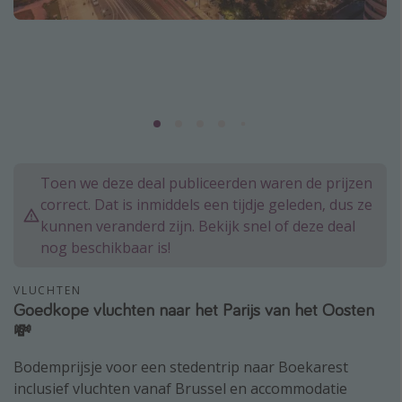
Thailand
Sardinie
Malta
Madeira
Egypte
Bali
Toen we deze deal publiceerden waren de prijzen
correct. Dat is inmiddels een tijdje geleden, dus ze
Type vakantie
kunnen veranderd zijn. Bekijk snel of deze deal
nog beschikbaar is!
Overzicht
Weekendje weg
VLUCHTEN
Goedkope vluchten naar het Parijs van het Oosten
Autoverhuur
💸
Vroegboeker
Bodemprijsje voor een stedentrip naar Boekarest
Groepsreizen
inclusief vluchten vanaf Brussel en accommodatie
Vakantieparken