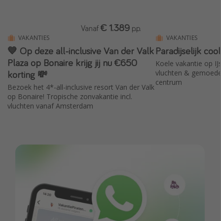
€ 1.389
Vanaf
p.p.
VAKANTIES
VAKANTIES
💙 Op deze all-inclusive Van der Valk
Paradijselijk coo
Plaza op Bonaire krijg jij nu €650
Koele vakantie op IJsl
korting 💸
vluchten & gemoedeli
centrum
Bezoek het 4*-all-inclusive resort Van der Valk
op Bonaire! Tropische zonvakantie incl.
vluchten vanaf Amsterdam