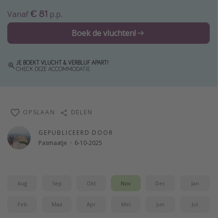
€ 81
Single reizen
Vanaf
p.p.
Zonvakanties
Boek de vluchten!
Rondreizen
JE BOEKT VLUCHT & VERBLIJF APART!
CHECK DEZE ACCOMMODATIE
Meer onderwerpen
Reisblog
Reiskalender
OPSLAAN
DELEN
25 beste pretparken
GEPUBLICEERD DOOR
Beste keukens ter wereld
Pasmaatje
·
6-10-2025
Center Parcs
Disneyland Parijs
Strandvakantie in Italië
Aug
Sep
Okt
Nov
Dec
Jan
Strandvakantie in Nederland
Feb
Maa
Apr
Mei
Jun
Jul
All inclusive vakantie in Griekenland