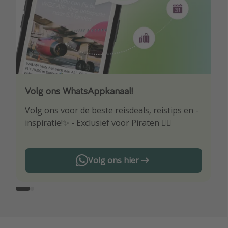
Volg ons WhatsAppkanaal!
Download onze app
Volg ons voor de beste reisdeals, reistips en -
Wees als eerste op de hoogte van de beste
inspiratie!✨ - Exclusief voor Piraten 🏴‍☠️
reisaanbiedingen
Volg ons hier