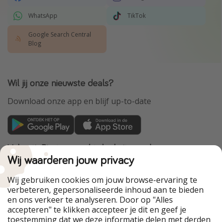
WhatsApp
TikTok
Google Search Central
Blog
Wil jij onze nieuwste deals?
Download onze app en blijf up-to-date
VakantiePiraten maakt deel uit van de
HolidayPirates Group
Wij waarderen jouw privacy
Onze markten
Wij gebruiken cookies om jouw browse-ervaring te
verbeteren, gepersonaliseerde inhoud aan te bieden
PiratinViaggio
HolidayPirates
en ons verkeer te analyseren. Door op "Alles
WakacyjniPiraci
VoyagesPirates
accepteren" te klikken accepteer je dit en geef je
Ferienpiraten
Urlaubspiraten
toestemming dat we deze informatie delen met derden
Urlaubspiraten
ViajerosPiratas