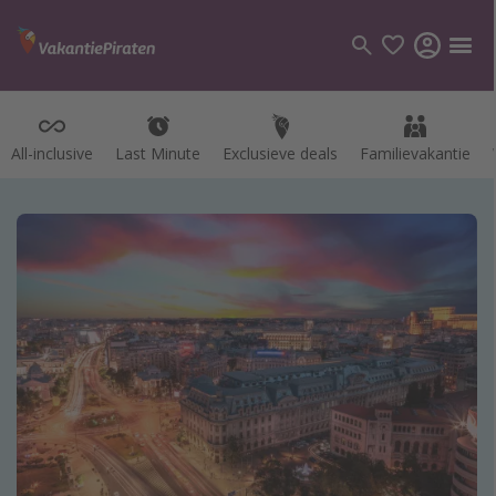
All-inclusive
Last Minute
Exclusieve deals
Familievakantie
Categorie
Vluchten
Hotels
Vakanties
Cruises
Bestemmingen
Alle bestemmingen
Canarische Eilanden
Mallorca