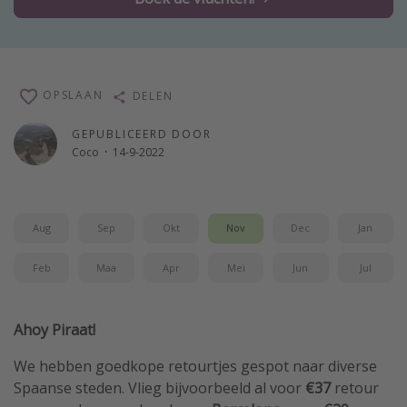
Single reizen
Zonvakanties
Rondreizen
OPSLAAN
DELEN
Meer onderwerpen
GEPUBLICEERD DOOR
Coco
·
14-9-2022
Reisblog
Reiskalender
25 beste pretparken
Aug
Sep
Okt
Nov
Dec
Jan
Beste keukens ter wereld
Feb
Maa
Apr
Mei
Jun
Jul
Center Parcs
Disneyland Parijs
Ahoy Piraat!
Strandvakantie in Italië
We hebben goedkope retourtjes gespot naar diverse
Strandvakantie in Nederland
Spaanse steden. Vlieg bijvoorbeeld al voor
€37
retour
All inclusive vakantie in Griekenland