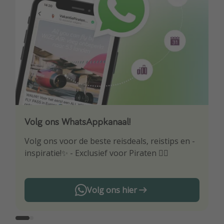
Volg ons WhatsAppkanaal!
Download onze app
Volg ons voor de beste reisdeals, reistips en -
Wees als eerste op de hoogte van de beste
inspiratie!✨ - Exclusief voor Piraten 🏴‍☠️
reisaanbiedingen
Volg ons hier