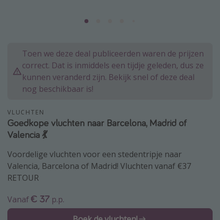
Thailand
Sardinie
Malta
Toen we deze deal publiceerden waren de prijzen
Madeira
correct. Dat is inmiddels een tijdje geleden, dus ze
Egypte
kunnen veranderd zijn. Bekijk snel of deze deal
nog beschikbaar is!
Bali
VLUCHTEN
Type vakantie
Goedkope vluchten naar Barcelona, Madrid of
Valencia 💃
Overzicht
Weekendje weg
Voordelige vluchten voor een stedentripje naar
Valencia, Barcelona of Madrid! Vluchten vanaf €37
Autoverhuur
RETOUR
Vroegboeker
€ 37
Vanaf
p.p.
Groepsreizen
Vakantieparken
Boek de vluchten!