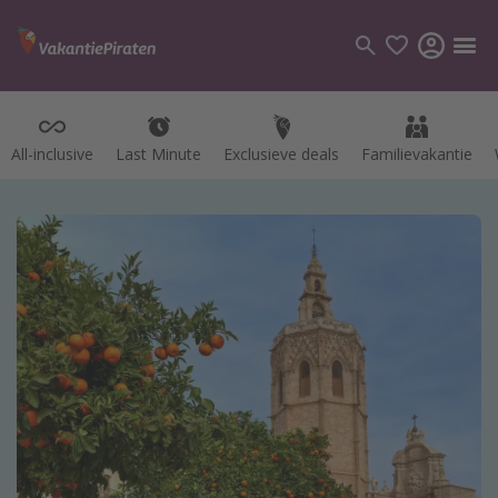
All-inclusive
All-inclusive
Last Minute
Last Minute
Exclusieve deals
Exclusieve deals
Familievakantie
Familievakantie
Categorie
Vluchten
Hotels
Vakanties
Cruises
Bestemmingen
Alle bestemmingen
Canarische Eilanden
Mallorca