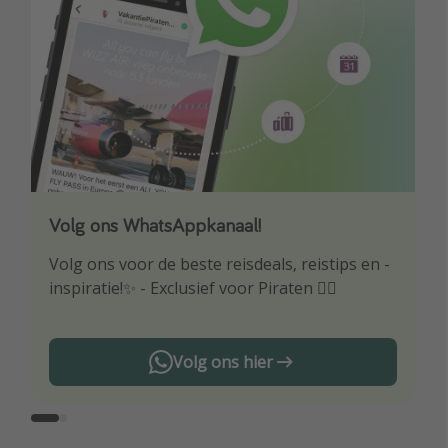
Volg ons WhatsAppkanaal!
Download onze app
Volg ons voor de beste reisdeals, reistips en -
Wees als eerste op de hoogte van de beste
inspiratie!✨ - Exclusief voor Piraten 🏴‍☠️
reisaanbiedingen
Volg ons hier