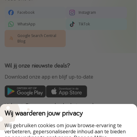
Facebook
Instagram
WhatsApp
TikTok
Google Search Central
Blog
Wil jij onze nieuwste deals?
Download onze app en blijf up-to-date
VakantiePiraten maakt deel uit van de
HolidayPirates Group
Wij waarderen jouw privacy
Onze markten
Wij gebruiken cookies om jouw browse-ervaring te
verbeteren, gepersonaliseerde inhoud aan te bieden
PiratinViaggio
HolidayPirates