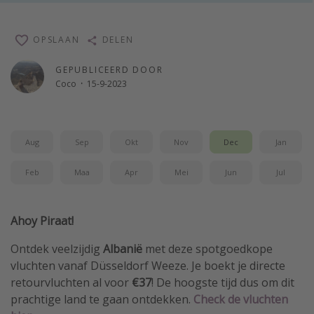
Single reizen
Zonvakanties
OPSLAAN
DELEN
Rondreizen
GEPUBLICEERD DOOR
Coco
·
15-9-2023
Meer onderwerpen
Reisblog
Aug
Sep
Okt
Nov
Dec
Jan
Reiskalender
Feb
Maa
Apr
Mei
Jun
Jul
25 beste pretparken
Beste keukens ter wereld
Ahoy Piraat!
Center Parcs
Disneyland Parijs
Ontdek veelzijdig
Albanië
met deze spotgoedkope
vluchten vanaf Düsseldorf Weeze. Je boekt je directe
Strandvakantie in Italië
retourvluchten al voor
€37
! De hoogste tijd dus om dit
Strandvakantie in Nederland
prachtige land te gaan ontdekken.
Check de vluchten
All inclusive vakantie in Griekenland