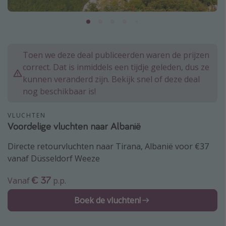
Thailand
Sardinie
Malta
Toen we deze deal publiceerden waren de prijzen
Madeira
correct. Dat is inmiddels een tijdje geleden, dus ze
Egypte
kunnen veranderd zijn. Bekijk snel of deze deal
nog beschikbaar is!
Bali
VLUCHTEN
Type vakantie
Voordelige vluchten naar Albanië
Overzicht
Directe retourvluchten naar Tirana, Albanië voor €37
vanaf Düsseldorf Weeze
Weekendje weg
Autoverhuur
€ 37
Vanaf
p.p.
Vroegboeker
Boek de vluchten!
Groepsreizen
Vakantieparken