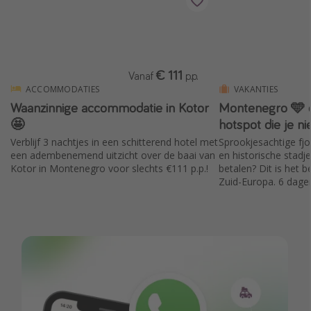
€ 111
Vanaf
p.p.
ACCOMMODATIES
VAKANTIES
Waanzinnige accommodatie in Kotor
Montenegro 🩵
🤩
hotspot die je ni
Verblijf 3 nachtjes in een schitterend hotel met
Sprookjesachtige fj
een adembenemend uitzicht over de baai van
en historische stadj
Kotor in Montenegro voor slechts €111 p.p.!
betalen? Dit is het
Zuid-Europa. 6 dage
€445 ☀️ 10 dagen = €
aan zee + ontbijt + v