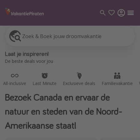
Zoek & Boek jouw droomvakantie
All-inclusive
Last Minute
Exclusieve deals
Familievakantie
Categorie
Laat je inspireren!
Vluchten
De beste deals voor jou
Hotels
Vakanties
All-inclusive
Last Minute
Exclusieve deals
Familievakantie
Cruises
Bezoek Canada en ervaar de
Bestemmingen
natuur en steden van de Noord-
Alle bestemmingen
Amerikaanse staat!
Canarische Eilanden
Mallorca