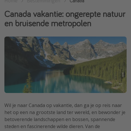
Home
Bestemmingen
Canada
Single reizen
Canada vakantie: ongerepte natuur
Zonvakanties
en bruisende metropolen
Rondreizen
Meer onderwerpen
Reisblog
Reiskalender
25 beste pretparken
Beste keukens ter wereld
Center Parcs
Disneyland Parijs
Wil je naar Canada op vakantie, dan ga je op reis naar
Strandvakantie in Italië
het op een na grootste land ter wereld, en bewonder je
betoverende landschappen en bossen, spannende
Strandvakantie in Nederland
steden en fascinerende wilde dieren. Van de
All inclusive vakantie in Griekenland