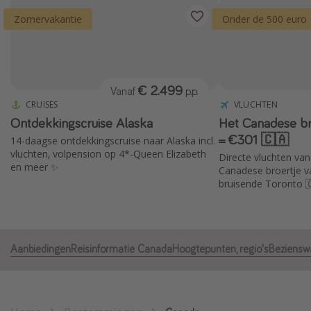
Thailand
Zomervakantie
Onder de 500 euro
Sardinie
Malta
Madeira
€ 2.499
Vanaf
p.p.
Egypte
CRUISES
VLUCHTEN
Ontdekkingscruise Alaska
Het Canadese br
Bali
= €301 🇨🇦
14-daagse ontdekkingscruise naar Alaska incl.
vluchten, volpension op 4*-Queen Elizabeth
Directe vluchten va
en meer ✨
Type vakantie
Canadese broertje v
bruisende Toronto 
Overzicht
Weekendje weg
Autoverhuur
Aanbiedingen
Reisinformatie Canada
Hoogtepunten, regio's
Beziensw
Vroegboeker
Groepsreizen
Vakantieparken