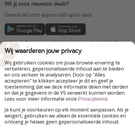
Wil jij onze nieuwste deals?
Download onze app en blijf up-to-date
VakantiePiraten maakt deel uit van de HolidayPirates
Group
Wij waarderen jouw privacy
Onze markten
Wij gebruiken cookies om jouw browse-ervaring te
verbeteren, gepersonaliseerde inhoud aan te bieden
PiratinViaggio
HolidayPirates
en ons verkeer te analyseren. Door op "Alles
WakacyjniPiraci
VoyagesPirates
accepteren" te klikken accepteer je dit en geef je
Ferienpiraten
Urlaubspiraten
toestemming dat we deze informatie delen met derden
Urlaubspiraten
ViajerosPiratas
en dat je gegevens in de VS verwerkt kunnen worden.
TravelPirates
Lees voor meer informatie onze
.
Privacybeleid
Onze groep
Je kunt je voorkeuren op elk moment aanpassen. Als je
HolidayPirates Group
weigert, gebruiken we alleen de essentiële cookies en
ontvang je helaas geen gepersonaliseerde inhoud.
Leer ons kennen
Juridisch