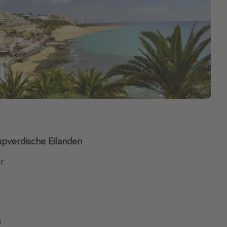
apverdische Eilanden
ur
n