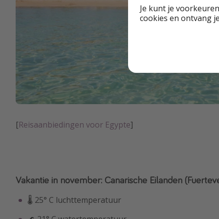
Je kunt je voorkeuren
cookies en ontvang j
[
Reisaanbiedingen voor Egypte
]
Vakantie in november: Canarische Eilanden (Fuertev
🌡 25° C luchttemperatuur