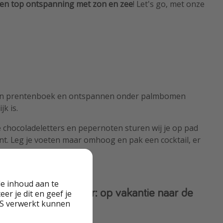
en top ontspanning met zon en zee
! Let's go, met onze
t een prentenboek en ontspannen onder palmbomen
k is.
 chocoladeletters en pepernoten sturen wij je op pad
nt. Leg je voeten maar omhoog en pak een cocktail, er
e inhoud aan te
ingen in november: op vakantie naar de
er je dit en geef je
VS verwerkt kunnen