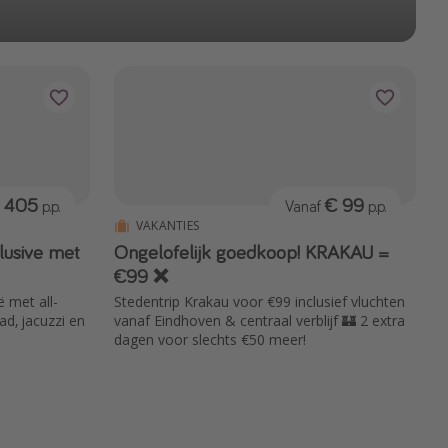
 405
€ 99
p.p.
Vanaf
p.p.
VAKANTIES
clusive met
Ongelofelijk goedkoop! KRAKAU =
€99 ❌
 met all-
Stedentrip Krakau voor €99 inclusief vluchten
d, jacuzzi en
vanaf Eindhoven & centraal verblijf 🏰 2 extra
dagen voor slechts €50 meer!