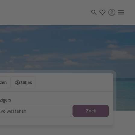
Plan jouw eigen reis
uchten
Duurzaam
Vakanties
Accommodaties
Stedentrips
izen
Uitjes
zigers
Zoek