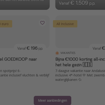
€ 1.509
Vanaf
p.p.
0 euro
All Inclusive
€ 196
€
Vanaf
p.p.
Vanaf
VAKANTIES
eel GOEDKOOP naar
Bijna €1000 korting all-in
het hele gezin 🇪🇸
 spotprijs! 6-
7-daagse vakantie naar Andalusië
tie inclusief vluchten & verblijf
inclusive 4*-hotel 💛 Met zwemba
waterglijbanen 💦
Meer aanbiedingen