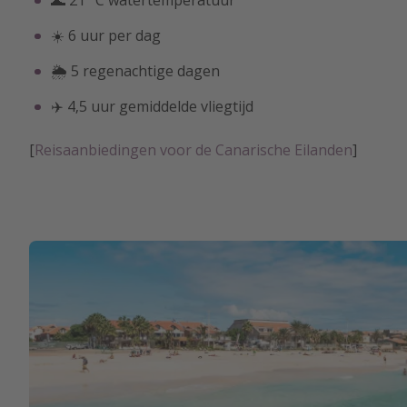
🌊 21° C watertemperatuur
☀️ 6 uur per dag
🌦 5 regenachtige dagen
✈️ 4,5 uur gemiddelde vliegtijd
[
Reisaanbiedingen voor de Canarische Eilanden
]