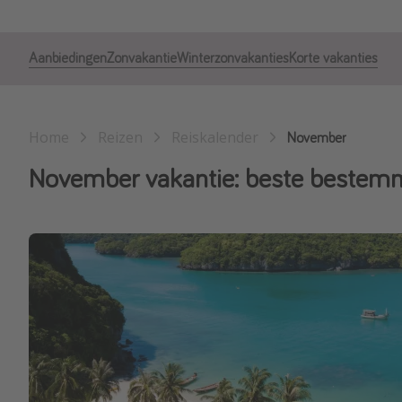
Aanbiedingen
Zonvakantie
Winterzonvakanties
Korte vakanties
Home
Reizen
Reiskalender
November
November vakantie: beste bestemm