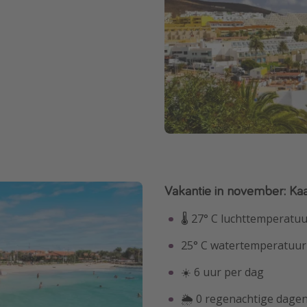
Vakantie in november: Ka
🌡 27° C luchttemperatu
25° C watertemperatuur
☀️ 6 uur per dag
🌦 0 regenachtige dage