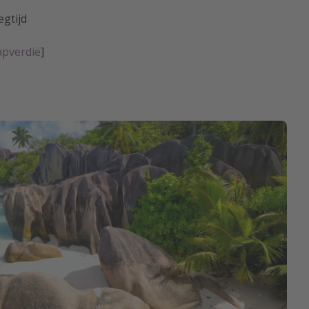
egtijd
apverdië
]