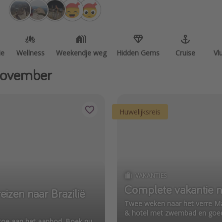
ie
Wellness
Weekendje weg
Hidden Gems
Cruise
Vl
 november
Huwelijksreis
VAKANTIES
Complete vakantie na
izen naar Brazilië
Twee weken naar het verre Maur
& hotel met zwembad en goed
ië toe aan het aanbod. Boek nu