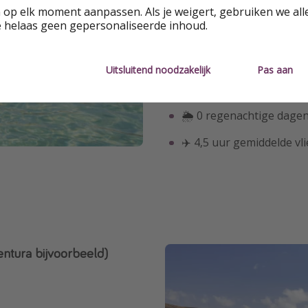
Vakantie in november: Eg
 op elk moment aanpassen. Als je weigert, gebruiken we all
e helaas geen gepersonaliseerde inhoud.
🌡 30° C luchttemperatu
27° C watertemperatuur
Uitsluitend noodzakelijk
Pas aan
☀️ 8 uur per dag
🌦 0 regenachtige dage
✈️ 4,5 uur gemiddelde vli
entura bijvoorbeeld)