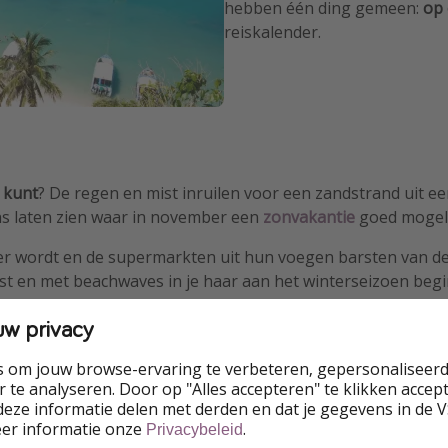
hebben één ding gemeen:
op 
reiskalender.
 kunt
? De regen en mist inruilen voor een zandstrand ui
ens laten zien waar in november een
zonvakantie
goed mogelij
der wordt en de supermarkten uit hun voegen barsten van de
st en met beachwaves in je haar aan het winterseizoen begi
uw privacy
s om jouw browse-ervaring te verbeteren, gepersonaliseerd
Top 10 strandbestemm
 te analyseren. Door op "Alles accepteren" te klikken accepte
eze informatie delen met derden en dat je gegevens in de 
zon
eer informatie onze
.
Privacybeleid