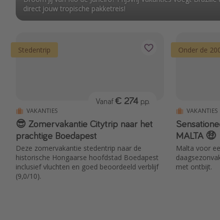
direct jouw tropische pakketreis!
Stedentrip
Onder de 20
€ 274
Vanaf
p.p.
VAKANTIES
VAKANTIES
😎 Zomervakantie Citytrip naar het
Sensation
prachtige Boedapest
MALTA 🤑
Deze zomervakantie stedentrip naar de
Malta voor een
historische Hongaarse hoofdstad Boedapest
daagsezonvakan
inclusief vluchten en goed beoordeeld verblijf
met ontbijt.
(9,0/10).