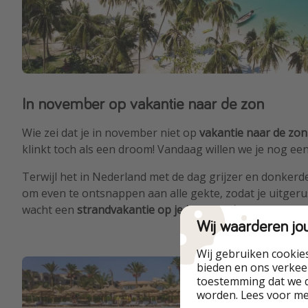
In november op vakantie naar de zon
Wie zei dat je in november niet op
vakantie naar de zon
klinkt toch als een droom! Vandaag willen we je nog e
Terwijl het in Nederland met de dag grijzer en donker
om even te ontsnappen aan alle gekte, zodat je uitgeru
wacht een
strandvakantie op je in november
.
Wij waarderen jo
Wij gebruiken cookie
bieden en ons verkeer
toestemming dat we d
worden. Lees voor m