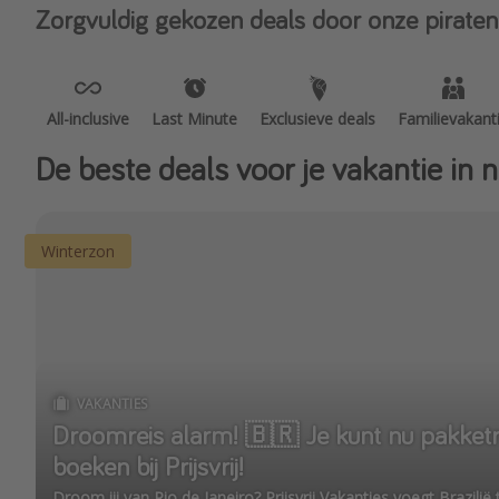
Zorgvuldig gekozen deals door onze piraten
All-inclusive
Last Minute
Exclusieve deals
Familievakant
De beste deals voor je vakantie in
Winterzon
VAKANTIES
Droomreis alarm! 🇧🇷 Je kunt nu pakketre
boeken bij Prijsvrij!
Droom jij van Rio de Janeiro? Prijsvrij Vakanties voegt Brazil