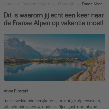
Home
Bestemmingen
Frankrijk
Franse Alpen
Single reizen
Dit is waarom jij echt een keer naar
Zonvakanties
de Franse Alpen op vakantie moet!
Rondreizen
Meer onderwerpen
Reisblog
Reiskalender
25 beste pretparken
Beste keukens ter wereld
Center Parcs
Disneyland Parijs
Ahoy Piraten!
Strandvakantie in Italië
Strandvakantie in Nederland
Indrukwekkende bergketens, prachtige alpenweiden,
uitstekende sneeuwcondities, fijne gastronomische
All inclusive vakantie in Griekenland