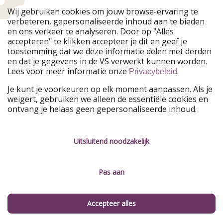
Wij gebruiken cookies om jouw browse-ervaring te
Reisinspiratie
verbeteren, gepersonaliseerde inhoud aan te bieden
en ons verkeer te analyseren. Door op "Alles
accepteren" te klikken accepteer je dit en geef je
Goedkoop op reis met VakantiePiraten
toestemming dat we deze informatie delen met derden
en dat je gegevens in de VS verwerkt kunnen worden.
Wellness vakanties
Lees voor meer informatie onze
.
Privacybeleid
Je kunt je voorkeuren op elk moment aanpassen. Als je
Handige weetjes over reizen & toerisme
weigert, gebruiken we alleen de essentiële cookies en
ontvang je helaas geen gepersonaliseerde inhoud.
Mini-vakantie
Uitsluitend noodzakelijk
Snorkelen
Busreizen
Pas aan
Wandeltochten
Accepteer alles