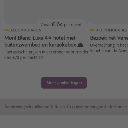
Thailand
Sardinie
€ 64
Vanaf
per nacht
Malta
ACCOMMODATIES
ACCOMMODATIES
Madeira
Mont Blanc: Luxe 4⭐️ hotel met
Bezoek het Vene
Egypte
buitenzwembad en karaokebox 🏔️
Overnachting in het s
Venetië van de Alpe
Fantastische prijzen in december voor minder
Bali
dan €70 per nacht 😮
Type vakantie
Overzicht
Meer aanbiedingen
Weekendje weg
Autoverhuur
Aanbiedingen
Info
Klimaat & Reistijd
Top bestemmingen in de Franse
Vroegboeker
Groepsreizen
Vakantieparken