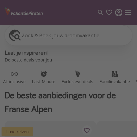
Zoek & Boek jouw droomvakantie
All-inclusive
Last Minute
Exclusieve deals
Familievakantie
Categorie
Laat je inspireren!
Vluchten
De beste deals voor jou
Hotels
Vakanties
All-inclusive
Last Minute
Exclusieve deals
Familievakantie
Cruises
De beste aanbiedingen voor de
Bestemmingen
Franse Alpen
Alle bestemmingen
Canarische Eilanden
Luxe reizen
Mallorca