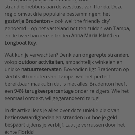
strandliefhebbers aan de westkust van Florida. Deze
Single reizen
regio omvat drie populaire bestemmingen:
het
Zonvakanties
gastvrije Bradenton
– ook wel ‘the friendly city’
Rondreizen
genoemd – op het vasteland net ten zuiden van Tampa,
en de twee barrière-eilanden
Anna Maria Island
en
Longboat Key
.
Meer onderwerpen
Wat kun je verwachten? Denk aan
ongerepte stranden
,
Reisblog
volop
outdoor activiteiten
, ambachtelijk winkelen en
Reiskalender
unieke
natuurreservaten
. Bovendien ligt Bradenton op
25 beste pretparken
slechts 40 minuten van Tampa, wat het perfect
bereikbaar maakt. En dat is niet alles: Bradenton heeft
Beste keukens ter wereld
een
94% terugkeerpercentage
onder reizigers. Wie het
Center Parcs
eenmaal ontdekt, wil gegarandeerd terug!
Disneyland Parijs
In dit artikel lees je alles over deze unieke plek: van
Strandvakantie in Italië
bezienswaardigheden en stranden
tot
hoe je geld
Strandvakantie in Nederland
bespaart
tijdens je verblijf. Laat je verrassen door het
échte Florida!
All inclusive vakantie in Griekenland