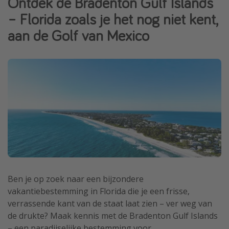
Ontdek de Bradenton Gulf Islands
Thailand
– Florida zoals je het nog niet kent,
Sardinie
aan de Golf van Mexico
Malta
Madeira
Egypte
Bali
Type vakantie
Overzicht
Weekendje weg
Autoverhuur
Ben je op zoek naar een bijzondere
vakantiebestemming in Florida die je een frisse,
Vroegboeker
verrassende kant van de staat laat zien – ver weg van
Groepsreizen
de drukte? Maak kennis met de Bradenton Gulf Islands
Vakantieparken
– een paradijselijke bestemming voor