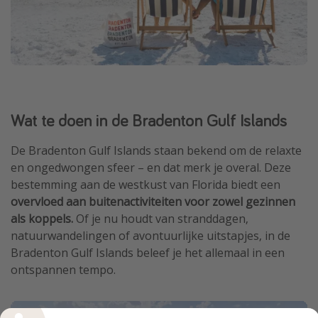
Wat te doen in de Bradenton Gulf Islands
De Bradenton Gulf Islands staan bekend om de relaxte
en ongedwongen sfeer – en dat merk je overal. Deze
bestemming aan de westkust van Florida biedt een
overvloed aan buitenactiviteiten voor zowel gezinnen
als koppels.
Of je nu houdt van stranddagen,
natuurwandelingen of avontuurlijke uitstapjes, in de
Bradenton Gulf Islands beleef je het allemaal in een
ontspannen tempo.