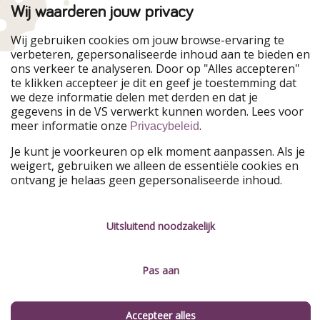
Wij waarderen jouw privacy
Wij gebruiken cookies om jouw browse-ervaring te
verbeteren, gepersonaliseerde inhoud aan te bieden en
ons verkeer te analyseren. Door op "Alles accepteren"
te klikken accepteer je dit en geef je toestemming dat
we deze informatie delen met derden en dat je
gegevens in de VS verwerkt kunnen worden. Lees voor
meer informatie onze
.
Privacybeleid
Je kunt je voorkeuren op elk moment aanpassen. Als je
weigert, gebruiken we alleen de essentiële cookies en
ontvang je helaas geen gepersonaliseerde inhoud.
Dolfijnen spotten en de onderwaterwereld van
dichtbij meemaken
Uitsluitend noodzakelijk
Zelfs wie niet zo sportief is aangelegd, kan in en rond
het water van de Bradenton Gulf Islands volop
Pas aan
genieten. Er valt namelijk van alles te zien en beleven in
de natuur!
Accepteer alles
Observeer dolfijnen, zeekoeien en zelfs