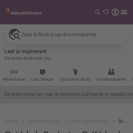
Zoek & Boek jouw droomvakantie
All-inclusive
Last Minute
Exclusieve deals
Familievakantie
Categorie
Laat je inspireren!
Vluchten
De beste deals voor jou
Hotels
Vakanties
All-inclusive
Last Minute
Exclusieve deals
Familievakantie
Cruises
De beste manier om naar de Bradenton Gulf Islands te reizen
De moo
Bestemmingen
Alle bestemmingen
Home
Bestemmingen
Verenigde Staten
Canarische Eilanden
Bradenton Gulf Islands
Mallorca