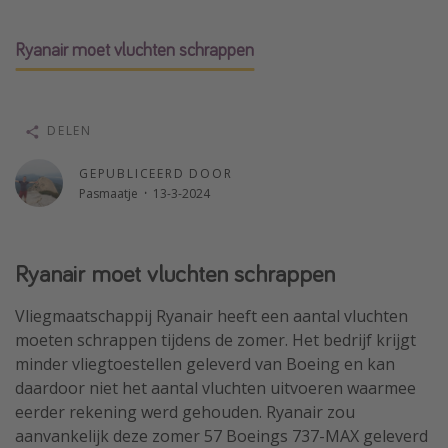
Single reizen
Ryanair moet vluchten schrappen
Zonvakanties
Rondreizen
DELEN
Meer onderwerpen
GEPUBLICEERD DOOR
Reisblog
Pasmaatje
·
13-3-2024
Reiskalender
25 beste pretparken
Ryanair moet vluchten schrappen
Beste keukens ter wereld
Center Parcs
Vliegmaatschappij Ryanair heeft een aantal vluchten
moeten schrappen tijdens de zomer. Het bedrijf krijgt
Disneyland Parijs
minder vliegtoestellen geleverd van Boeing en kan
Strandvakantie in Italië
daardoor niet het aantal vluchten uitvoeren waarmee
Strandvakantie in Nederland
eerder rekening werd gehouden. Ryanair zou
aanvankelijk deze zomer 57 Boeings 737-MAX geleverd
All inclusive vakantie in Griekenland