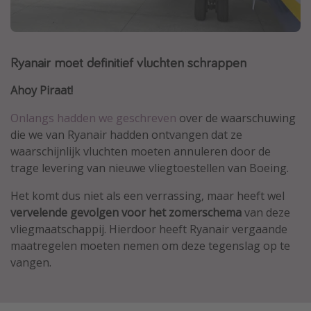
Thailand
Sardinie
Ryanair moet definitief vluchten schrappen
Malta
Madeira
Ahoy Piraat!
Egypte
Onlangs hadden we geschreven
over de waarschuwing
Bali
die we van Ryanair hadden ontvangen dat ze
waarschijnlijk vluchten moeten annuleren door de
trage levering van nieuwe vliegtoestellen van Boeing.
Type vakantie
Overzicht
Het komt dus niet als een verrassing, maar heeft wel
vervelende gevolgen voor het zomerschema
van deze
Weekendje weg
vliegmaatschappij. Hierdoor heeft Ryanair vergaande
Autoverhuur
maatregelen moeten nemen om deze tegenslag op te
Vroegboeker
vangen.
Groepsreizen
Vakantieparken