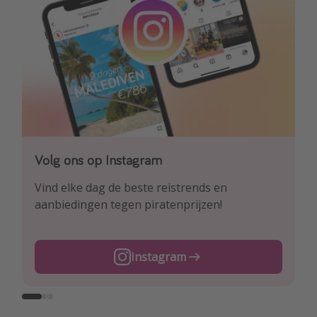
Volg ons op Instagram
Volg ons op Facebook
Volg ons op TikTok
Vind elke dag de beste reistrends en
Ontdek onze dagelijkse reis- en
Voor de heetste deals en beste reis-hacks!
aanbiedingen tegen piratenprijzen!
vluchtaanbiedingen tegen piratenprijzen!
TikTok
Instagram
Facebook