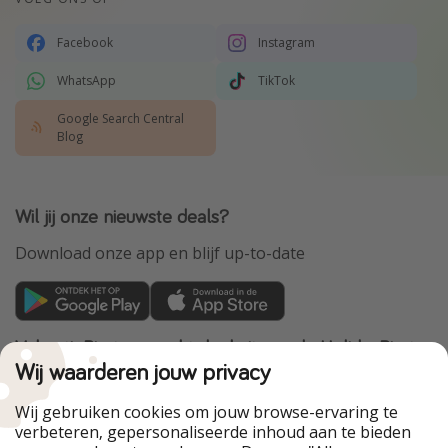
Facebook
Instagram
WhatsApp
TikTok
Google Search Central
Blog
Wil jij onze nieuwste deals?
Download onze app en blijf up-to-date
VakantiePiraten maakt deel uit van de HolidayPirates
Group
Wij waarderen jouw privacy
Onze markten
Wij gebruiken cookies om jouw browse-ervaring te
verbeteren, gepersonaliseerde inhoud aan te bieden
PiratinViaggio
HolidayPirates