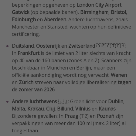
beperkingen opgeheven op
London City Airport
,
Gatwick
(op bepaalde banen),
Birmingham
,
Bristol
,
Edinburgh
en
Aberdeen
. Andere luchthavens, zoals
Manchester en Stansted, wachten op hun definitieve
certificering.
Duitsland
,
Oostenrijk
en
Zwitserland
🇩🇪🇦🇹🇨🇭:
In
Frankfurt
is de limiet van 2 liter slechts van kracht
op 40 van de 160 banen (zones A en Z). Scanners zijn
beschikbaar in München en Berlijn, maar een
officiële aankondiging wordt nog verwacht.
Wenen
en
Zürich
streven naar volledige liberalisering
tegen
de zomer van 2026
.
Andere luchthavens
🇪🇺: Groen licht voor
Dublin
,
Malta
,
Krakau
,
Cluj
,
Billund
,
Vilnius
en
Kaunas
.
Bijzondere gevallen: In
Praag
(T2) en
Poznań
zijn
verpakkingen van meer dan 100 ml (max. 2 liter) al
toegestaan.