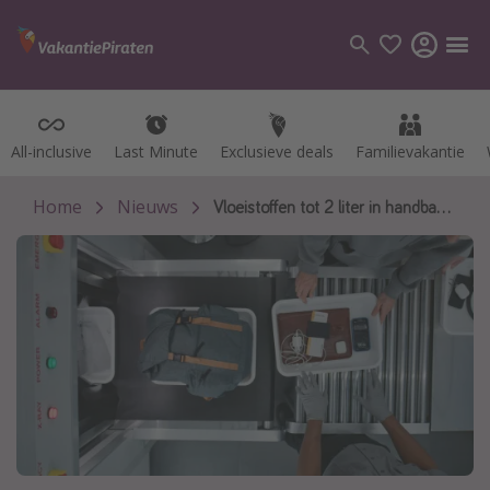
All-inclusive
All-inclusive
Last Minute
Last Minute
Exclusieve deals
Exclusieve deals
Familievakantie
Familievakantie
Categorie
Vluchten
Home
Nieuws
Vloeistoffen tot 2 liter in handbagage in Europa
Hotels
Vakanties
Cruises
Bestemmingen
Alle bestemmingen
Canarische Eilanden
Mallorca