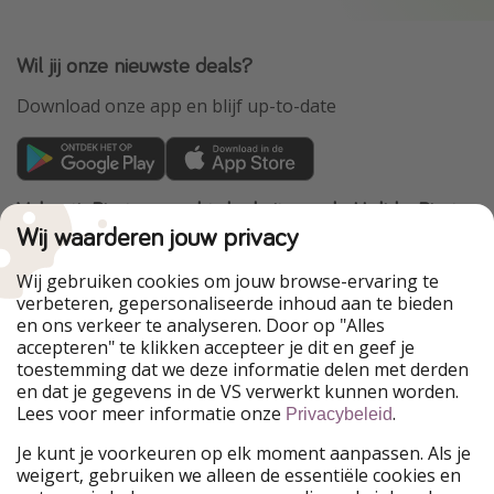
Wil jij onze nieuwste deals?
Download onze app en blijf up-to-date
VakantiePiraten maakt deel uit van de HolidayPirates
Group
Wij waarderen jouw privacy
Onze markten
Wij gebruiken cookies om jouw browse-ervaring te
verbeteren, gepersonaliseerde inhoud aan te bieden
PiratinViaggio
HolidayPirates
en ons verkeer te analyseren. Door op "Alles
WakacyjniPiraci
VoyagesPirates
accepteren" te klikken accepteer je dit en geef je
Ferienpiraten
Urlaubspiraten
toestemming dat we deze informatie delen met derden
Urlaubspiraten
ViajerosPiratas
en dat je gegevens in de VS verwerkt kunnen worden.
TravelPirates
Lees voor meer informatie onze
.
Privacybeleid
Onze groep
Je kunt je voorkeuren op elk moment aanpassen. Als je
HolidayPirates Group
weigert, gebruiken we alleen de essentiële cookies en