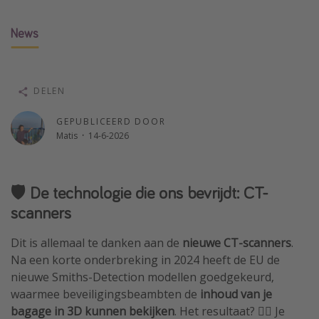
Single reizen
News
Zonvakanties
Rondreizen
DELEN
Meer onderwerpen
GEPUBLICEERD DOOR
Reisblog
Matis
·
14-6-2026
Reiskalender
25 beste pretparken
🛡️ De technologie die ons bevrijdt: CT-
Beste keukens ter wereld
scanners
Center Parcs
Dit is allemaal te danken aan de
nieuwe CT-scanners
.
Disneyland Parijs
Na een korte onderbreking in 2024 heeft de EU de
Strandvakantie in Italië
nieuwe Smiths-Detection modellen goedgekeurd,
Strandvakantie in Nederland
waarmee beveiligingsbeambten de
inhoud van je
bagage in 3D kunnen bekijken
. Het resultaat? 👉🏼 Je
All inclusive vakantie in Griekenland