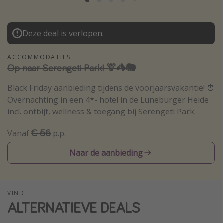
Thailand
Sardinie
Deze deal is verlopen.
Malta
ACCOMMODATIES
Madeira
Op naar Serengeti Park! 🦒🦓🐘
Egypte
Black Friday aanbieding tijdens de voorjaarsvakantie! ⏰
Bali
Overnachting in een 4*- hotel in de Lüneburger Heide
incl. ontbijt, wellness & toegang bij Serengeti Park.
Type vakantie
€ 56
Vanaf
p.p.
Overzicht
Naar de aanbieding
Weekendje weg
Autoverhuur
Vroegboeker
VIND
ALTERNATIEVE DEALS
Groepsreizen
Vakantieparken