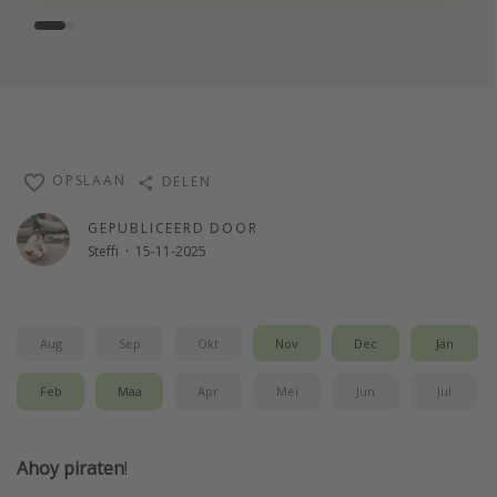
OPSLAAN
DELEN
GEPUBLICEERD DOOR
Steffi
·
15-11-2025
Aug
Sep
Okt
Nov
Dec
Jan
Feb
Maa
Apr
Mei
Jun
Jul
Ahoy piraten
!