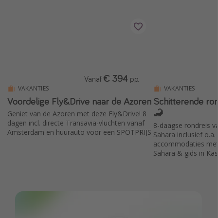
Single reizen
Zonvakanties
Rondreizen
Meer onderwerpen
€ 394
Vanaf
p.p.
VAKANTIES
VAKANTIES
Reisblog
Voordelige Fly&Drive naar de Azoren
Schitterende ro
Reiskalender
🦂
Geniet van de Azoren met deze Fly&Drive! 8
25 beste pretparken
dagen incl. directe Transavia-vluchten vanaf
8-daagse rondreis v
Amsterdam en huurauto voor een SPOTPRIJS
Sahara inclusief o.a.
Beste keukens ter wereld
accommodaties met o
Center Parcs
Sahara & gids in Ka
Disneyland Parijs
Strandvakantie in Italië
Strandvakantie in Nederland
All inclusive vakantie in Griekenland