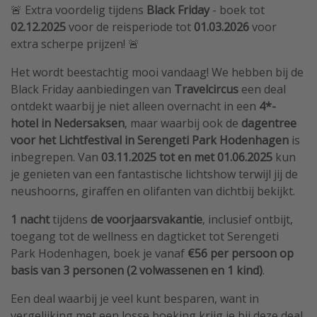
🚨 Extra voordelig tijdens
Black Friday
- boek tot
02.12.2025
voor de reisperiode tot
01.03.2026
voor
extra scherpe prijzen! 🚨
Het wordt beestachtig mooi vandaag! We hebben bij de
Black Friday aanbiedingen van
Travelcircus
een deal
ontdekt waarbij je niet alleen overnacht in een
4*-
hotel in Nedersaksen
, maar waarbij ook de
dagentree
voor het Lichtfestival in Serengeti Park Hodenhagen
is
inbegrepen. Van
03.11.2025 tot en met 01.06.2025
kun
je genieten van een fantastische lichtshow terwijl jij de
neushoorns, giraffen en olifanten van dichtbij bekijkt.
1 nacht
tijdens
de voorjaarsvakantie
, inclusief ontbijt,
toegang tot de wellness en dagticket tot Serengeti
Park Hodenhagen, boek je vanaf
€56 per persoon op
basis van 3 personen (2 volwassenen en 1 kind)
.
Een deal waarbij je veel kunt besparen, want in
vergelijking met een losse boeking krijg je bij deze deal