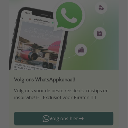
Volg ons WhatsAppkanaal!
Download onze app
Volg ons voor de beste reisdeals, reistips en -
Wees als eerste op de hoogte van de beste
inspiratie!✨ - Exclusief voor Piraten 🏴‍☠️
reisaanbiedingen
Volg ons hier