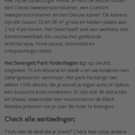
vlak bij de Lüneburger Heide. Je hebt de keuze tussen
een Classic tweepersoonskamer, een Comfort
tweepersoonskamer en een Deluxe kamer. De kamers
zijn elk tussen 32 en 38 m² groot en bieden plaats aan
2 tot 4 personen. Het hotel heeft ook een wellness met
binnenzwembad, bio-sauna met gekleurde
lichttherapie, Finse sauna, stoombad en
ontspanningsruimte.
Het Serengeti Park Hodenhagen l
igt op slechts
ongeveer 15 km afstand en biedt u en uw kinderen een
safarigevoel en -avontuur. Het park herbergt niet
alleen 1.500 dieren, die je vanuit je eigen auto of tijdens
een bustocht kunt ontdekken. Er zijn ook 40 attracties
en shows, waaronder een reuzenrad en de Black
Mamba jetboten om je over de rivier te brengen.
Check alle aanbiedingen:
Toch niet de deal die je zoekt? Check hier onze andere