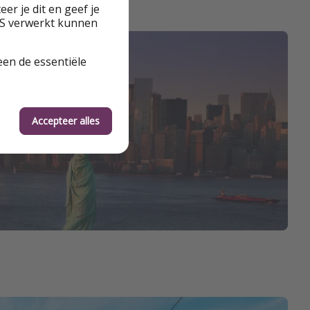
er je dit en geef je
VS verwerkt kunnen
een de essentiële
Accepteer alles