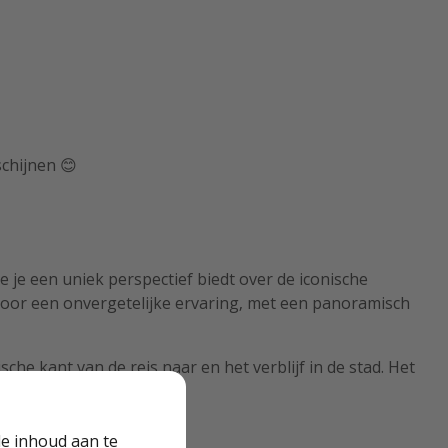
schijnen 😊
 je een uniek perspectief biedt over de iconische
oor een onvergetelijke ervaring, met een panoramisch
he kant van de reis naar en het verblijf in de stad. Het
e inhoud aan te