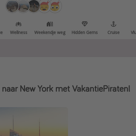
ie
Wellness
Weekendje weg
Hidden Gems
Cruise
Vl
s naar New York met VakantiePiraten!