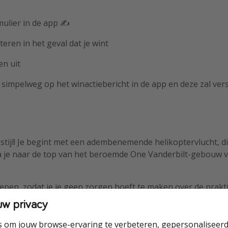
rmulier in de app ✍️
teren in het geval dat je wint
en uit
 simpelweg op het winactiebericht in de app en deze zal ver
stijl! Je begint met een adembenemende helikoptervlucht, die
a je naar de top van het beroemde One Vanderbilt-gebouw v
epen, zodat je je geen zorgen hoeft te maken over de praktisc
iet wilt missen!
uw privacy
s om jouw browse-ervaring te verbeteren, gepersonaliseerd