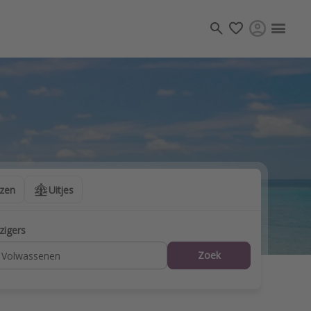
Plan jouw eigen reis
uchten
Duurzaam
Vakanties
Accommodaties
Stedentrips
izen
Uitjes
zigers
Zoek