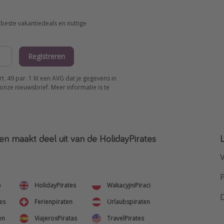
beste vakantiedeals en nuttige
Registreren
 49 par. 1 lit een AVG dat je gegevens in
onze nieuwsbrief. Meer informatie is te
en maakt deel uit van de HolidayPirates
V
n
o
HolidayPirates
WakacyjniPiraci
es
Ferienpiraten
Urlaubspiraten
en
ViajerosPiratas
TravelPirates