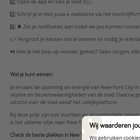
2️⃣ Open de app en kies je land 🇳🇱
3️⃣ Schrijf je in met jouw e-mailadres via het inschrijffo
4️⃣ 🔔 Zet je notificaties aan zodat we jou kunnen contac
👉 Vergroot je kansen om te winnen en nodig je vriend
📲 Heb je het pop-up venster gemist? Geen zorgen, klik
Wat je kunt winnen:
Je ervaart de spanning en energie van New York City in 
skyline en bezienswaardigheden van de stad. Daarna g
uitzicht over de stad vanaf het uitkijkplatform.
Bij deze prijs zijn ook vluchten en accommodatie inbegr
is het ultieme uitje naar New York City, een kans die je n
Wij waarderen jo
Check de beste plekken in New York:
Wij gebruiken cookie